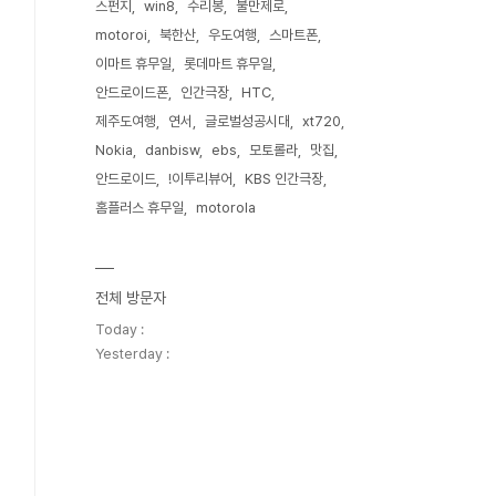
스펀지
win8
수리봉
불만제로
motoroi
북한산
우도여행
스마트폰
이마트 휴무일
롯데마트 휴무일
안드로이드폰
인간극장
HTC
제주도여행
연서
글로벌성공시대
xt720
Nokia
danbisw
ebs
모토롤라
맛집
안드로이드
!이투리뷰어
KBS 인간극장
홈플러스 휴무일
motorola
전체 방문자
Today :
Yesterday :