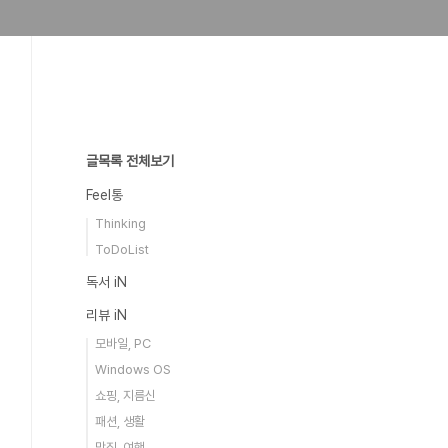
글목록 전체보기
Feel통
Thinking
ToDoList
독서 iN
리뷰 iN
모바일, PC
Windows OS
쇼핑, 지름신
패션, 생활
맛집, 여행