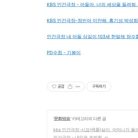
KBS 인간극장 - 아들아, 너의 세상을 들려
KBS 인간극장-정빈아 미안해, 홍기성 박성
인간극장 내 아들 상길이,103세 한말재 장
PD수첩 - 기봉이
공감
구독하기
'
문화방송
' 카테고리의 다른 글
kbs 인간극장-시묘(侍墓)살이, 어머니가 
인간극장 - 내일은 초밥왕
(0)