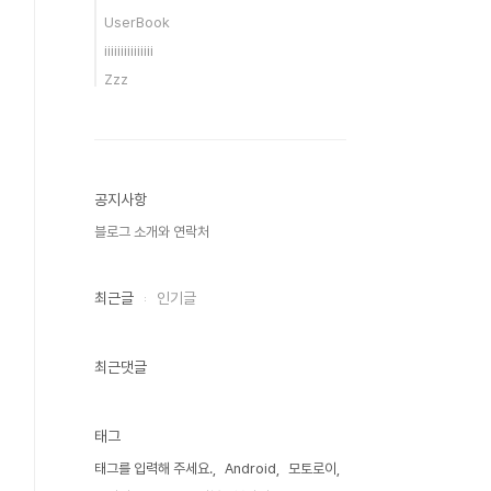
UserBook
iiiiiiiiiiiiiii
Zzz
공지사항
블로그 소개와 연락처
최근글
인기글
최근댓글
태그
태그를 입력해 주세요.
Android
모토로이