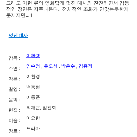
그래도 이런 류의 영화답게 멋진 대사와 잔잔하면서 감동
적인 장면은 자주나온다.. 전체적인 조화가 안맞는듯한게
문제지만...:)
멋진 대사
이환경
감독 :
임수정
,
유오성
,
박은수
,
김유정
주연 :
이환경
각본 :
백동현
촬영 :
이동준
음악 :
최재근, 엄진화
편집 :
이요한
미술 :
드라마
장르 :