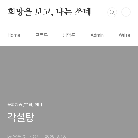
본문 바로가기
희망을 보고, 나는 쓰네
Home
글목록
방명록
Admin
Write
문화방송 /영화, 애니
각설탕
by 알 수 없는 사용자
2008. 8. 10.