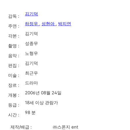
김기덕
감독 :
하정우
,
성현아
,
박지연
주연 :
김기덕
각본 :
성종무
촬영 :
노형우
음악 :
김기덕
편집 :
최근우
미술 :
드라마
장르 :
2006년 08월 24일
개봉 :
18세 이상 관람가
등급 :
98 분
시간 :
제작/배급 :
㈜스폰지 ent