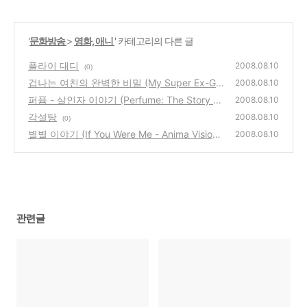
'
문화방송
>
영화, 애니
' 카테고리의 다른 글
플라이 대디
2008.08.10
(0)
겁나는 여친의 완벽한 비밀 (My Super Ex-Girl
2008.08.10
friend)
퍼퓸 - 살인자 이야기 (Perfume: The Story Of
(0)
2008.08.10
A Murderer)
각설탕
(0)
2008.08.10
(0)
별별 이야기 (If You Were Me - Anima Vision)
2008.08.10
(0)
관련글