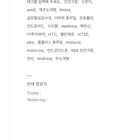
태그를 입력해 주세요.
인간극장
스펀지
win8
제주도여행
Nokia
글로벌성공시대
이마트 휴무일
모토롤라
안드로이드
수리봉
danbisw
북한산
!이투리뷰어
HTC
불만제로
xt720
ebs
홈플러스 휴무일
motoroi
motorola
안드로이드폰
KBS 인간극장
연서
Android
우도여행
전체 방문자
Today :
Yesterday :