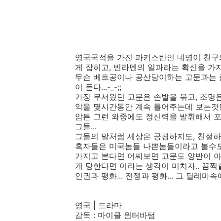
영국국적을 가진 파키스탄인 네명이 친구
게 잡히고, 빈라덴의 일파라는 확신을 가지
무슨 베트공이나 공산당이하는 고문과는 
이 든다...-_-;;
가장 무서웠던 고문은 손발을 묶고, 조명
악을 몇시간동안 계속 틀어주는데 보는것만 해
암튼 그런 와중에도 정신력을 발휘해서 포
그들...
그들의 말처럼 세상은 공평하지도, 친절하
혹자들은 미국놈들 나쁜놈들이라고 볼수도 
가지고 본다면 어찌보면 고문도 양반이 아니
게 당한다면 이라는 생각이 미치자.. 끔찍
인권과 평화... 전쟁과 평화... 그 딜레
영국 | 드라마
감독 : 마이클 윈터바텀