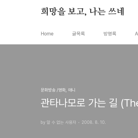
본문 바로가기
희망을 보고, 나는 쓰네
Home
글목록
방명록
A
문화방송 /영화, 애니
관타나모로 가는 길 (The 
by 알 수 없는 사용자
2008. 8. 10.