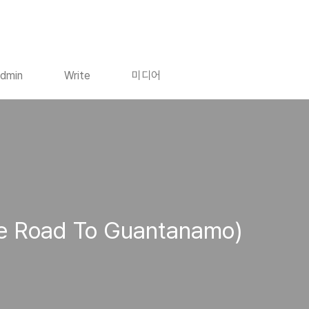
dmin
Write
미디어
Road To Guantanamo)