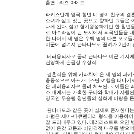
출연 : 리즈 아메드
파키스탄계 영국 청년 네 명이 친구의 결
소녀가 살고 있는 곳으로 향하던 그들은
나게 된다. 젊고 혈기왕성하기만 한 청년
로 아수라장이 된 도시에서 외국인들을 내
한 나머지 세 명은 수백 명의 다른 포로
미군에 넘겨져 관타나모로 끌려가 2년이 넘
테러용의자로 몰려 관타나모 미군 기지에 2
린영화제 은곰상 수상작.
결혼식을 위해 카라치에 온 세 명의 파키
충동적으로 아프가니스탄 여행을 떠나기로 
은 테러용의자로 몰려 체포된다. 이들은 
소 내에서는 가혹한 구타와 학대가 자행된
영국인 무슬림 청년들의 실화에 바탕을 둔
관타나모와 같은 곳이 실제로 존재한다는
바텀은 세미-다큐멘터리 형식을 이용하여
잘 드러내주고 있다. 테러리스트로 오인 받
없이 온갖 고문과 비인격적 대우를 받으며