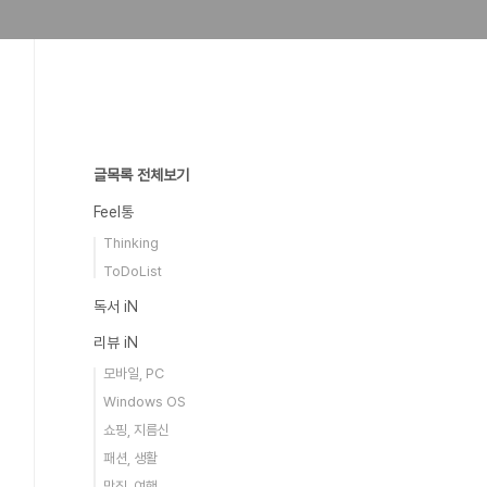
글목록 전체보기
Feel통
Thinking
ToDoList
독서 iN
리뷰 iN
모바일, PC
Windows OS
쇼핑, 지름신
패션, 생활
맛집, 여행