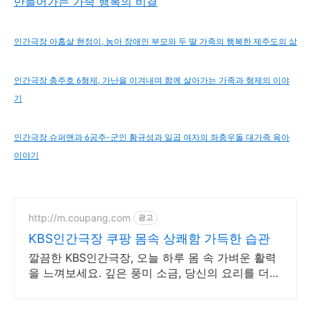
만들어가는 가족 행복의 비결
인간극장 아홉살 현정이, 농아 장애인 부모와 두 딸 가족의 행복한 제주도의 삶
인간극장 충주호 6형제, 가난을 이겨내며 함께 살아가는 가족과 형제의 이야
기
인간극장 슈퍼맨과 6공주-군인 황규성과 일곱 여자의 좌충우돌 대가족 육아
이야기
http://m.coupang.com
광고
KBS인간극장 쿠팡 몸속 상쾌함 가득한 습관
깔끔한 KBS인간극장, 오늘 하루 몸 속 가벼운 활력
을 느껴보세요. 깊은 풍미 소금, 당신의 요리를 더욱
특별하게 완성하세요.