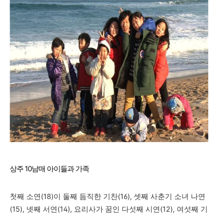
상주 10남매 아이들과 가족
첫째 소연(18)이 둘째 듬직한 기찬(16),
셋째 사춘기 소녀 나연
(15), 넷째 서연(14),
요리사가 꿈인 다섯째 시연(12),
여섯째 기