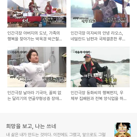
인간극장 아버지의 도넛, 가족의
인간극장 미자씨의 안녕 라오스,
행복을 찾아가는 박옥경 박근철
네덜란드 남편과 국제결혼한 루앙
남매 이야기
프라방 빅트리카페 손미자 사장
인간극장 날아라 기국아, 꼴찌 없
인간극장 동화씨의 행복편지, 우
는 달리기의 연골무형성증 장애
체부 집배원과 전복 양식업을 하
김기국 어린이
는 엄마 가장 박동화
희망을 보고, 나는 쓰네
내 삶은 내가 만드는 것이다. 이전에도 그랬고, 앞으로도 그럴