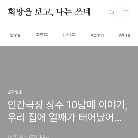
본문 바로가기
희망을 보고, 나는 쓰네
Home
글목록
방명록
Admin
Write
문화방송
인간극장 상주 10남매 이야기,
우리 집에 열째가 태어났어요
김현식 남수미 부부와 대가족
by 단비스
2015. 1. 25.