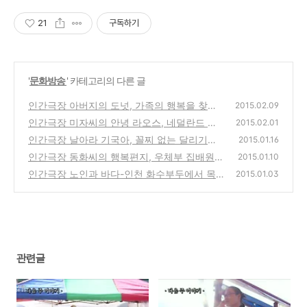
21
구독하기
'
문화방송
' 카테고리의 다른 글
인간극장 아버지의 도넛, 가족의 행복을 찾아
2015.02.09
가는 박옥경 박근철 남매 이야기
인간극장 미자씨의 안녕 라오스, 네덜란드 남
(7)
2015.02.01
편과 국제결혼한 루앙프라방 빅트리카페 손미
인간극장 날아라 기국아, 꼴찌 없는 달리기의
2015.01.16
자 사장
연골무형성증 장애 김기국 어린이
(4)
인간극장 동화씨의 행복편지, 우체부 집배원과
(0)
2015.01.10
전복 양식업을 하는 엄마 가장 박동화
인간극장 노인과 바다-인천 화수부두에서 목
(0)
2015.01.03
선 선광호를 만드는 어부 유동진,강영자 부부
(0)
관련글