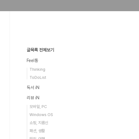
글목록 전체보기
Feel통
Thinking
ToDoList
독서 iN
리뷰 iN
모바일, PC
Windows OS
쇼핑, 지름신
패션, 생활
맛집, 여행