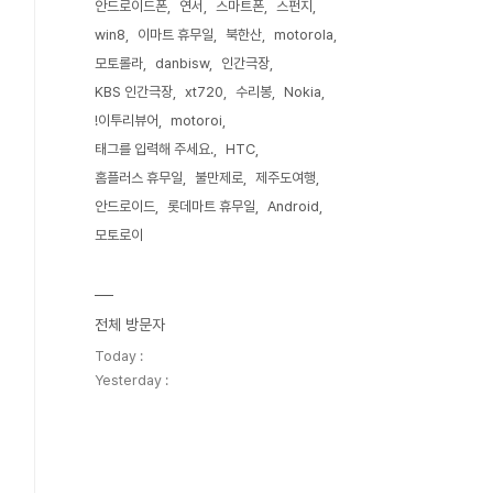
안드로이드폰
연서
스마트폰
스펀지
win8
이마트 휴무일
북한산
motorola
모토롤라
danbisw
인간극장
KBS 인간극장
xt720
수리봉
Nokia
!이투리뷰어
motoroi
태그를 입력해 주세요.
HTC
홈플러스 휴무일
불만제로
제주도여행
안드로이드
롯데마트 휴무일
Android
모토로이
전체 방문자
Today :
Yesterday :