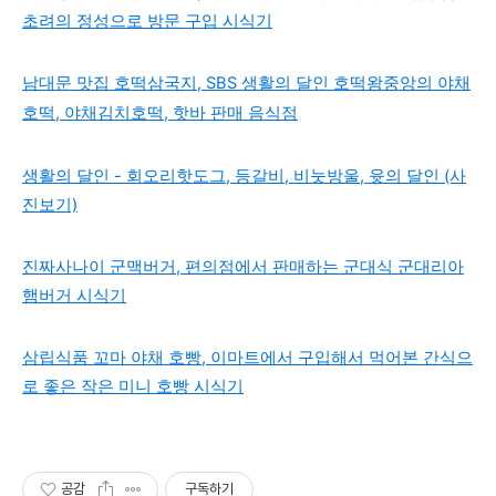
초려의 정성으로 방문 구입 시식기
남대문 맛집 호떡삼국지, SBS 생활의 달인 호떡왕중앙의 야채
호떡, 야채김치호떡, 핫바 판매 음식점
생활의 달인 - 회오리핫도그, 등갈비, 비눗방울, 윳의 달인 (사
진보기)
진짜사나이 군맥버거, 편의점에서 판매하는 군대식 군대리아
햄버거 시식기
삼립식품 꼬마 야채 호빵, 이마트에서 구입해서 먹어본 간식으
로 좋은 작은 미니 호빵 시식기
공감
구독하기