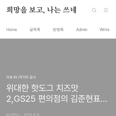
본문 바로가기
희망을 보고, 나는 쓰네
Home
글목록
방명록
Admin
Write
리뷰 iN /먹거리 음식
위대한 핫도그 치즈맛
2,GS25 편의점의 김준현표
1600원짜리 가격의 추천 제품
by 단비스
2014. 8. 8.