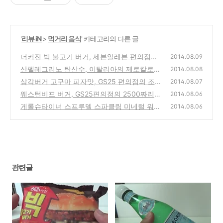
'
리뷰 iN
>
먹거리 음식
' 카테고리의 다른 글
더커진 빅 불고기 버거, 세븐일레븐 편의점의
2014.08.09
5인치 빅사이즈 햄버거 구입 시식기
산펠레그리노 탄산수, 이탈리아의 제로칼로리
(0)
2014.08.08
미네럴 워터 음료수 시음기
삼각버거 고구마 피자맛, GS25 편의점의 조각
(0)
2014.08.07
피자 햄버거 구입 시식기
웨스턴비프 버거, GS25편의점의 2500짜리
(0)
2014.08.06
쇠고기 패티 프리미엄 햄버거 시식기
게롤슈타이너 스프루델 스파클링 미네럴 워터
(0)
2014.08.06
탄산수 제품 구입 시음기
(0)
관련글