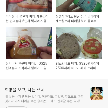
더커진 빅 불고기 버거, 세븐일레
산펠레그리노 탄산수, 이탈리아의
븐 편의점의 5인치 빅사이즈 햄버
제로칼로리 미네럴 워터 음료수
거 구입 시식기
시음기
삼각버거 고구마 피자맛, GS25
웨스턴비프 버거, GS25편의점의
편의점의 조각피자 햄버거 구입
2500짜리 쇠고기 패티 프리미엄
시식기
햄버거 시식기
희망을 보고, 나는 쓰네
내 삶은 내가 만드는 것이다. 이전에도 그랬고, 앞으로도 그럴
것이다 다시 태어날 수는 없지만, 그래도 변해갈 수는 있다!