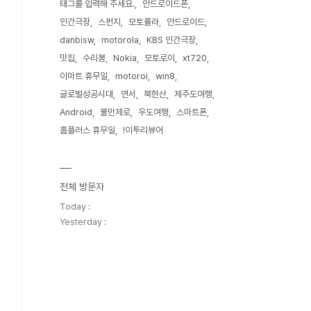
태그를 입력해 주세요.
안드로이드폰
인간극장
스펀지
모토롤라
안드로이드
danbisw
motorola
KBS 인간극장
맛집
수리봉
Nokia
모토로이
xt720
이마트 휴무일
motoroi
win8
글로벌성공시대
연서
북한산
제주도여행
Android
불만제로
우도여행
스마트폰
홈플러스 휴무일
!이투리뷰어
전체 방문자
Today :
Yesterday :