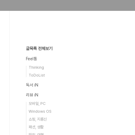
글목록 전체보기
Feel통
Thinking
ToDoList
독서 iN
리뷰 iN
모바일, PC
Windows OS
쇼핑, 지름신
패션, 생활
맛집, 여행