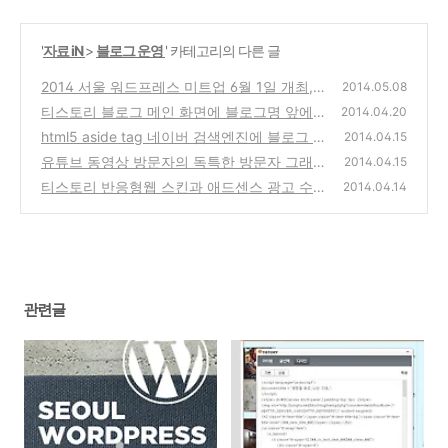
'
자료 iN
>
블로그 운영
' 카테고리의 다른 글
2014 서울 워드프레스 미트업 6월 1일 개최,
2014.05.08
신청하기 (wordpress 창업자 맷 멀런웨그 참
티스토리 블로그 메인 화면에 블로그명 앞에 |
2014.04.20
석)
문자열 출력 문제 오류 해결 방법
(0)
html5 aside tag 네이버 검색엔진에 블로그 특
(0)
2014.04.15
정 내용을 검색하지 않도록 막는 방법
유튜브 동영상 방문자의 독특한 방문자 그래프
(0)
2014.04.15
와 Youtube에 장단점과 수익 창출
티스토리 반응형웹 스킨과 애드센스 광고 수익
(6)
2014.04.14
(2)
관련글