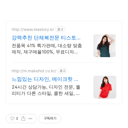
http://www.teestory.kr
광고
강력추천 단체복전문 티스토리
16년 전통의 전문업체
전품목 41% 특가판매, 대소량 맞춤
제작, 재구매율100%, 무료디자인,
신속제작
http://m.makehot.co.kr/
광고
느낌있는 디자인, 메이크핫 차
별화되고 세련된 디자인!
24시간 상담가능, 디자인 전문, 퀄
리티가 다른 스타일, 쿨한 세일, 핫
한 디자인
3
구독하기