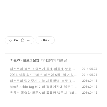
공감
구독하기
'
자료 iN
>
블로그 운영
' 카테고리의 다른 글
티스토리 블로그 글쓰기 공개,비공개,보호,발
2014.05.23
행의 차이점과 RSS 공개정책 설정방법
2014 서울 워드프레스 미트업 6월 1일 개최,
(22)
2014.05.08
신청하기 (wordpress 창업자 맷 멀런웨그 참
티스토리 밀어주기 기능 사용방법, 블로그 포
2014.04.18
석)
스팅으로 지원금을 받는 서비스와 개선해야 할
(0)
html5 aside tag 네이버 검색엔진에 블로그 특
2014.04.15
부분
정 내용을 검색하지 않도록 막는 방법
(4)
유튜브 동영상 방문자의 독특한 방문자 그래프
(0)
2014.04.15
와 Youtube에 장단점과 수익 창출
(6)