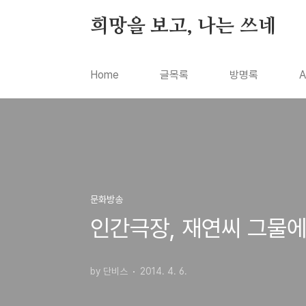
본문 바로가기
희망을 보고, 나는 쓰네
Home
글목록
방명록
A
문화방송
인간극장, 재연씨 그물에
by 단비스
2014. 4. 6.