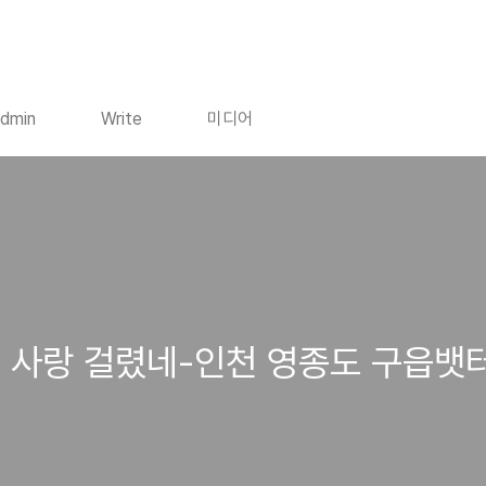
dmin
Write
미디어
 사랑 걸렸네-인천 영종도 구읍뱃