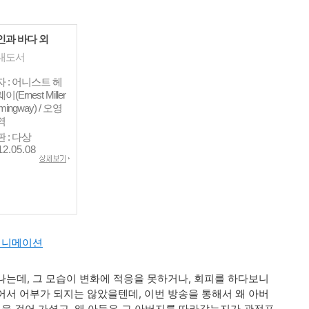
인과 바다 외
내도서
 : 어니스트 헤
이(Ernest Miller
mingway) / 오영
역
 : 다상
12.05.08
- 애니메이션
나는데,
그 모습이 변화에 적응을 못하거나, 회피를 하다보니
서 어부가 되지는 않았을텐데, 이번 방송을 통해서 왜 아버
길을 걸어 가셨고, 왜 아들은 그 아버지를 따라갔는지가 관전포