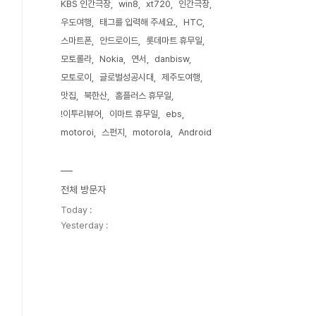
KBS 인간극장
win8
xt720
인간극장
우도여행
태그를 입력해 주세요.
HTC
스마트폰
안드로이드
롯데마트 휴무일
모토롤라
Nokia
연서
danbisw
모토로이
글로벌성공시대
제주도여행
맛집
북한산
홈플러스 휴무일
!이투리뷰어
이마트 휴무일
ebs
motoroi
스펀지
motorola
Android
전체 방문자
Today :
Yesterday :