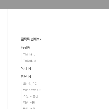
글목록 전체보기
Feel통
Thinking
ToDoList
독서 iN
리뷰 iN
모바일, PC
Windows OS
쇼핑, 지름신
패션, 생활
맛집, 여행