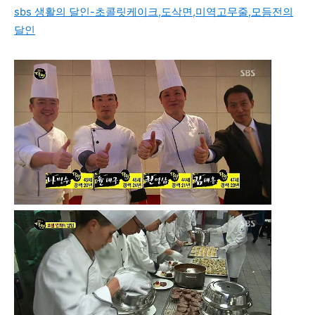
sbs 생활의 달인-초콜릿케이크,도삭면,미역고무줄,모듬전의
달인