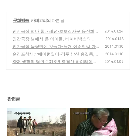
'
문화방송
' 카테고리의 다른 글
인간극장 엄마 힘내세요-초보장사꾼 윤진희와
2014.01.24
세딸 견리나,견유나,견예나의 이야기
인간극장 별에서 온 아이들, 베이비박스의 이
(18)
2014.01.18
종락 목사 주사랑공동체 교회 장애아동 이야기
인간극장 득량만에 깃들다-들개 이준철씨 가
2014.01.10
족의 귀농,귀촌 이야기
(10)
순간포착세상에이런일이-경주 남산 홍길동,박
(4)
2014.01.10
스 노끈 가방,두 얼굴의 앵무새,배불뚝이 외국
SBS 생활의 달인-2013년 총결산 하이라이트
2014.01.09
인 무사
와 올해의 달인 대상, 노력과 감동의 추천 방송
(2)
(0)
관련글