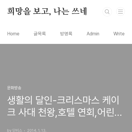
본문 바로가기
희망을 보고, 나는 쓰네
Home
글목록
방명록
Admin
Write
문화방송
생활의 달인-크리스마스 케이
크 사대 천왕,호텔 연회,어린이
암산 신동,작은 도움의 달인(방
by 단비스
2014. 1. 13.