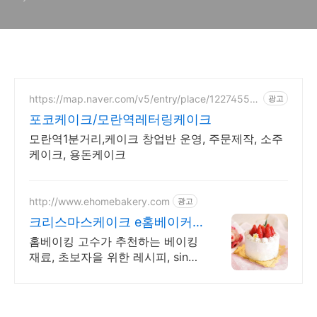
송 정보)
https://map.naver.com/v5/entry/place/12274550
광고
92
포코케이크/모란역레터링케이크
모란역1분거리,케이크 창업반 운영, 주문제작, 소주
케이크, 용돈케이크
http://www.ehomebakery.com
광고
크리스마스케이크 e홈베이커
리 홈베이킹 핫플레이스!
홈베이킹 고수가 추천하는 베이킹
재료, 초보자을 위한 레시피, since
1999 고객만족 최우선