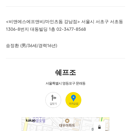
<비앤에스에프앤비/마인츠돔 강남점
>
서울시 서초구 서초동
1306-8번지 대동빌딩 1층
02-3477-8568
송정환 (男/36세/경력16년)