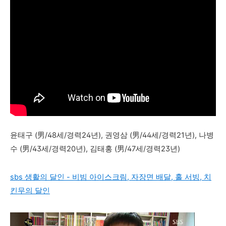
윤태구 (男/48세/경력24년),
권영삼 (男/44세/경력21년),
나병
수 (男/43세/경력20년),
김태홍 (男/47세/경력23년)
sbs 생활의 달인 - 비빔 아이스크림, 자장면 배달, 홀 서빙, 치
킨무의 달인