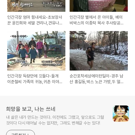
인간극장 엄마 힘내세요-초보장사
인간극장 별에서 온 아이들, 베이
꾼 윤진희와 세딸 견리나,견유나,
비박스의 이종락 목사 주사랑공동
견예나의 이야기
체 교회 장애아동 이야기
인간극장 득량만에 깃들다-들개
순간포착세상에이런일이-경주 남
이준철씨 가족의 귀농,귀촌 이야
산 홍길동,박스 노끈 가방,두 얼굴
기
의 앵무새,배불뚝이 외국인 무사
희망을 보고, 나는 쓰네
내 삶은 내가 만드는 것이다. 이전에도 그랬고, 앞으로도 그럴
것이다 다시 태어날 수는 없지만, 그래도 변해갈 수는 있다!