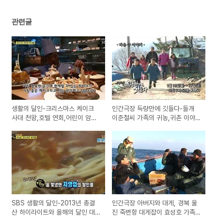
관련글
생활의 달인-크리스마스 케이크
인간극장 득량만에 깃들다-들개
사대 천왕,호텔 연회,어린이 암산
이준철씨 가족의 귀농,귀촌 이야
신동,작은 도움의 달인(방송 정보)
기
SBS 생활의 달인-2013년 총결
인간극장 아버지와 대게, 경북 울
산 하이라이트와 올해의 달인 대
진 죽변항 대게잡이 효성호 가족