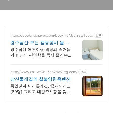
인 무사
https://booking.naver.com/booking/3/bizes/1050
광고
296
경주남산 모든 캠핑장비 올 세
팅!!
경주남산 애견이랑 캠핑의 즐거움
과 펜션의 편안함을 동시 즐김수
있는곳 펜션에서 캠핑의 낭만을 느
껴 보세요.
http://www.xn--wr3bu3eo7dw7lrrg.com/
광고
남산둘레길의 칠불암한옥펜션
통일전과 남산둘레길, 13개의객실
(80명) 그리고 대형주차장을 갖춘
칠불암한옥펜션