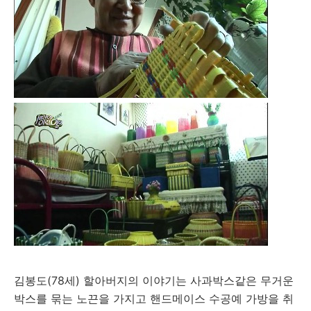
김봉도(78세) 할아버지의 이야기는 사과박스같은 무거운
박스를 묶는 노끈을 가지고 핸드메이스 수공예 가방을 취