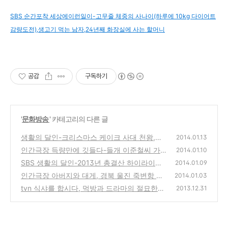
SBS 순간포착 세상에이런일이-고무줄 체중의 사나이(하루에 10kg 다이어트
감량도전),생고기 먹는 남자,24년째 화장실에 사는 할머니
공감
구독하기
'
문화방송
' 카테고리의 다른 글
생활의 달인-크리스마스 케이크 사대 천왕,호
2014.01.13
텔 연회,어린이 암산 신동,작은 도움의 달인(방
인간극장 득량만에 깃들다-들개 이준철씨 가
2014.01.10
송 정보)
족의 귀농,귀촌 이야기
(0)
SBS 생활의 달인-2013년 총결산 하이라이트
(4)
2014.01.09
와 올해의 달인 대상, 노력과 감동의 추천 방송
인간극장 아버지와 대게, 경북 울진 죽변항 대
2014.01.03
게잡이 효성호 가족의 이야기
(0)
tvn 식샤를 합시다, 먹방과 드라마의 절묘한
(1)
2013.12.31
조화의 다이어트의 적과 같은 방송
(2)