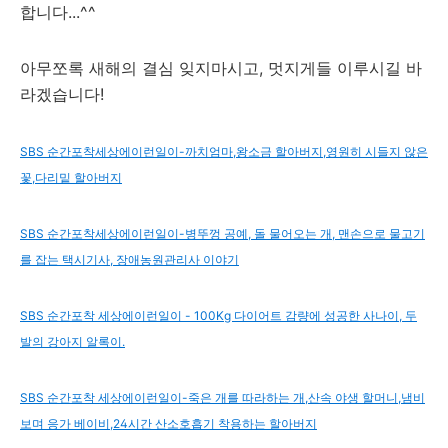
합니다...^^
아무쪼록 새해의 결심 잊지마시고, 멋지게들 이루시길 바
라겠습니다!
SBS 순간포착세상에이런일이-까치엄마,왕소금 할아버지,영원히 시들지 않은
꽃,다리밑 할아버지
SBS 순간포착세상에이런일이-병뚜껑 공예, 돌 물어오는 개, 맨손으로 물고기
를 잡는 택시기사, 장애농원관리사 이야기
SBS 순간포착 세상에이런일이 - 100Kg 다이어트 감량에 성공한 사나이, 두
발의 강아지 알록이.
SBS 순간포착 세상에이런일이-죽은 개를 따라하는 개,산속 야생 할머니,냄비
보며 응가 베이비,24시간 산소호흡기 착용하는 할아버지