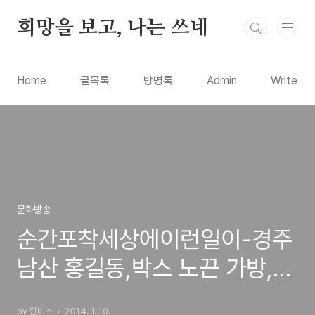
본문 바로가기
희망을 보고, 나는 쓰네
Home
글목록
방명록
Admin
Write
문화방송
순간포착세상에이런일이-경주
남산 홍길동,박스 노끈 가방,두
얼굴의 앵무새,배불뚝이 외국
by 단비스
2014. 1. 10.