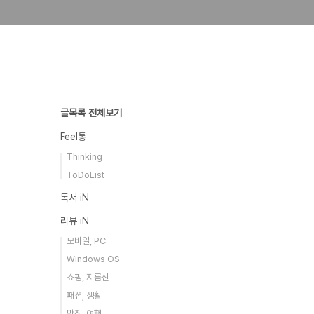
글목록 전체보기
Feel통
Thinking
ToDoList
독서 iN
리뷰 iN
모바일, PC
Windows OS
쇼핑, 지름신
패션, 생활
맛집, 여행