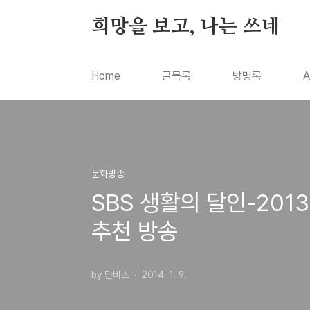
본문 바로가기
희망을 보고, 나는 쓰네
Home
글목록
방명록
A
문화방송
SBS 생활의 달인-20
추천 방송
by 단비스
2014. 1. 9.