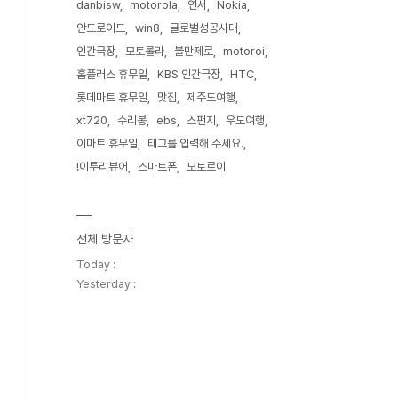
danbisw
motorola
연서
Nokia
안드로이드
win8
글로벌성공시대
인간극장
모토롤라
불만제로
motoroi
홈플러스 휴무일
KBS 인간극장
HTC
롯데마트 휴무일
맛집
제주도여행
xt720
수리봉
ebs
스펀지
우도여행
이마트 휴무일
태그를 입력해 주세요.
!이투리뷰어
스마트폰
모토로이
전체 방문자
Today :
Yesterday :