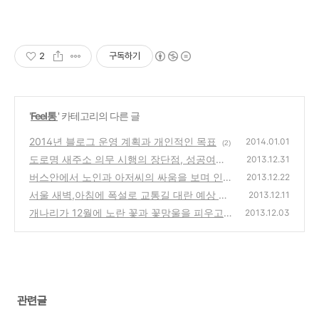
2
구독하기
'
Feel통
' 카테고리의 다른 글
2014년 블로그 운영 계획과 개인적인 목표
2014.01.01
(2)
도로명 새주소 의무 시행의 장단점, 성공여부
2013.12.31
와 스탠다드차타드, SC제일은행
버스안에서 노인과 아저씨의 싸움을 보며 인생
(2)
2013.12.22
에서 배울점은?
서울 새벽,아침에 폭설로 교통길 대란 예상 동
(0)
2013.12.11
영상, 출근길 서두르세요~
개나리가 12월에 노란 꽃과 꽃망울을 피우고
(0)
2013.12.03
있는 개성있는 모습과 평범한 우리의 인생
(0)
관련글