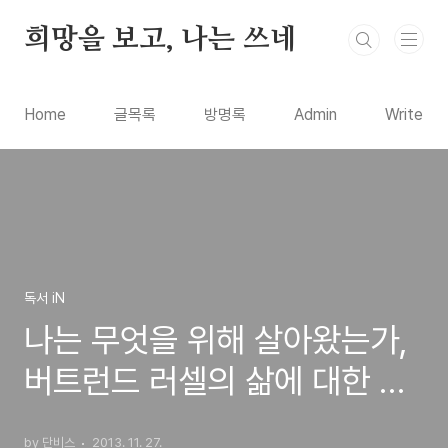
본문 바로가기
희망을 보고, 나는 쓰네
Home
글목록
방명록
Admin
Write
독서 iN
나는 무엇을 위해 살아왔는가,
버트런드 러셀의 삶에 대한 열
정과 자세를 보여주는 도서 서
by 단비스
2013. 11. 27.