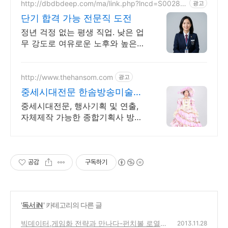
http://dbdbdeep.com/ma/link.php?lncd=S00281
광고
290CC05987721Y
단기 합격 가능 전문직 도전
정년 걱정 없는 평생 직업. 낮은 업
무 강도로 여유로운 노후와 높은
수익을 동시에
http://www.thehansom.com
광고
중세시대전문 한솜방송미술센
터 당일 배송 및 수령가능!
중세시대전문, 행사기획 및 연출,
자체제작 가능한 종합기획사 방송
인들이 사랑하는 의상대여샵!
공감
구독하기
'
독서 iN
' 카테고리의 다른 글
빅데이터,게임화 전략과 만나다-펀치볼 로열
2013.11.28