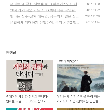
티 3.0으로 참여와 동기를 이끌어 내는 방법
우리는 왜 착한 선택을 해야 하는가? 도서 서
2013.11.28
도서 서평
평-선택하는 인간을 위한 옳고 그름의 법칙
(0)
20세기 라디오 키드, SBS 씨네타운 나인틴 방
(0)
2013.11.22
송의 유쾌한 뒷이야기 에세이 도서 서평
빛나는 실수-실패 메뉴얼, 성공의 비밀은 실수
(0)
2013.11.20
에 있다-와튼스쿨 비즈니스 시리즈 도서 서평
은밀하게 위대하게 유일하게, 은위 시즌2 웹툰
2013.11.14
다음 만화속세상에서 연재 시작-북파간첩 공
(3)
작원의 이야기
(0)
관련글
빅데이터,게임화 전략과 만나다-
우리는 왜 착한 선택을 해야 하는
펀치볼 로열티 3.0으로 참여와 동
가? 도서 서평-선택하는 인간을
기를 이끌어 내는 방법 도서 서평
위한 옳고 그름의 법칙