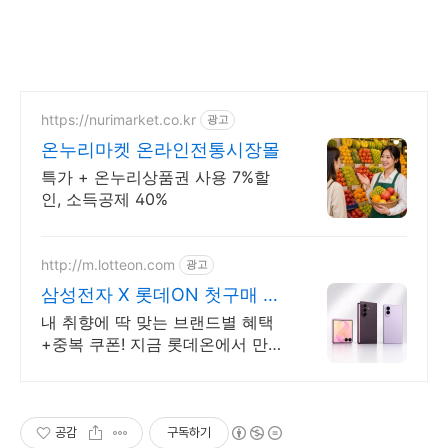
https://nurimarket.co.kr
광고
온누리마켓 온라인전통시장몰
특가 + 온누리상품권 사용 7%할
인, 소득공제 40%
http://m.lotteon.com
광고
삼성전자 X 롯데ON 첫구매 최
대 5천원 혜택!
내 취향에 딱 맞는 브랜드별 혜택
+중복 쿠폰! 지금 롯데온에서 만나
보세요!
공감
구독하기