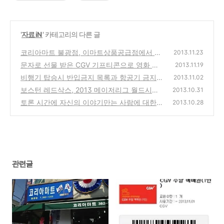
'
자료 iN
' 카테고리의 다른 글
코리아마트 불광점, 이마트상품공급점에서 새
2013.11.23
롭게 오픈한 슈퍼마켓 개업식 날짜에 방문기
문자로 선물 받은 CGV 기프티콘으로 영화 예
2013.11.19
매하는 방법(SK Giftcon 주말 예매권)
(0)
비행기 탑승시 반입금지 목록과 항공기 금지
(10)
2013.11.02
물건 소지시 처리 해결 방법은?
보스턴 레드삭스, 2013 메이저리그 월드시리
(0)
2013.10.31
즈 세인트루이스를 이기고 우승
토론 시간에 자신의 이야기만는 사람에 대한
(0)
2013.10.28
대처방법과 사회자의 역할과 중요성
(0)
관련글