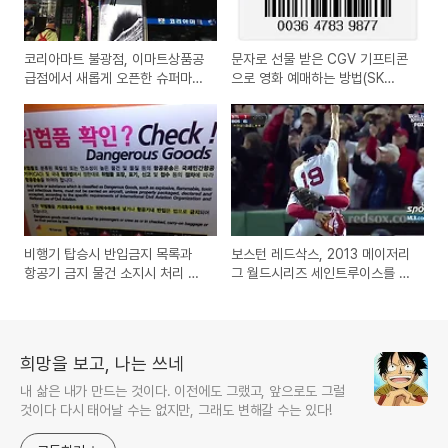
코리아마트 불광점, 이마트상품공
문자로 선물 받은 CGV 기프티콘
급점에서 새롭게 오픈한 슈퍼마켓
으로 영화 예매하는 방법(SK
개업식 날짜에 방문기
Giftcon 주말 예매권)
비행기 탑승시 반입금지 목록과
보스턴 레드삭스, 2013 메이저리
항공기 금지 물건 소지시 처리 해
그 월드시리즈 세인트루이스를 이
결 방법은?
기고 우승
희망을 보고, 나는 쓰네
내 삶은 내가 만드는 것이다. 이전에도 그랬고, 앞으로도 그럴
것이다 다시 태어날 수는 없지만, 그래도 변해갈 수는 있다!