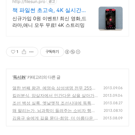
로드
http://filesun.pro
광고
책 파일썬 초고속, 4K 실시간
보기!
신규가입 0원 이벤트! 최신 영화,드
라마,애니 모두 무료! 4K 스트리밍
1
구독하기
'
독서 iN
' 카테고리의 다른 글
열한 번째 왕관, 예영숙 삼성생명 전무 255억
2013.09.06
의 신화 뒤에 숨겨진 결코 식지 않는 열정의 비
킬러분식, 암살자에서 인간다운 삶을 살아가려
2013.09.04
밀 도서 서평
는 남자 이야기 네이버웹툰 추천만화
(6)
조선 백성 실록, 옛날옛적 조선시대에 독특한
(2)
2013.08.27
모습을 잘 보여주는 도서 서평
왜 팔리는가, 뇌과학이 들려주는 소비자 행동
(0)
2013.08.10
의 3가지 비밀에 대한 도서 서평
김용규 숲에게 길을 묻다-희망, 더 아름다운 삶
(0)
2013.08.09
을 찾는 생태적 자기경영법 도서 서평
(0)