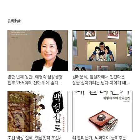
관련글
열한 번째 왕관, 예영숙 삼성생명
킬러분식, 암살자에서 인간다운
전무 255억의 신화 뒤에 숨겨진
삶을 살아가려는 남자 이야기 네
결코 식지 않는 열정의 비밀 도서
이버웹툰 추천만화
서평
조선 백성 실록, 옛날옛적 조선시
왜 팔리는가, 뇌과학이 들려주는