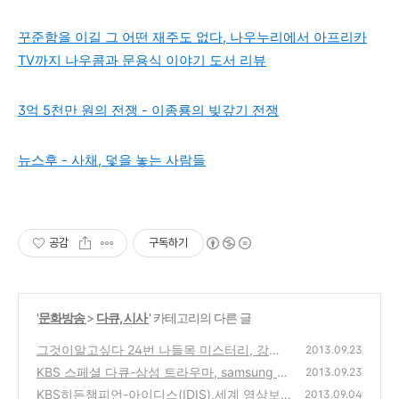
꾸준함을 이길 그 어떤 재주도 없다, 나우누리에서 아프리카
TV까지 나우콤과 문용식 이야기 도서 리뷰
3억 5천만 원의 전쟁 - 이종룡의 빚갚기 전쟁
뉴스후 - 사채, 덫을 놓는 사람들
공감
구독하기
'
문화방송
>
다큐, 시사
' 카테고리의 다른 글
그것이알고싶다 24번 나들목 미스터리, 강임
2013.09.23
숙씨 남해고속도로 실종사건의 전말은?
KBS 스페셜 다큐-삼성 트라우마, samsung 특
(27)
2013.09.23
검이후의 우려와 현실
KBS히든챔피언-아이디스(IDIS),세계 영상보
(0)
2013.09.04