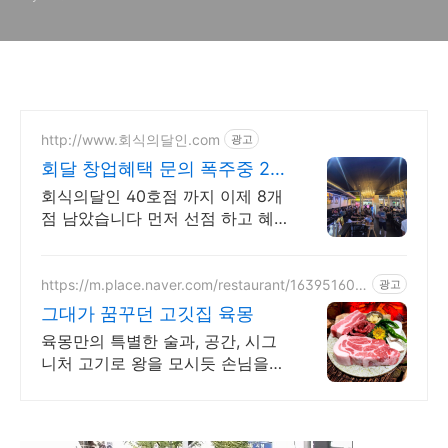
리
http://www.회식의달인.com
광고
회달 창업혜택 문의 폭주중 25
년 소비자만족도1위 수상
회식의달인 40호점 까지 이제 8개
점 남았습니다 먼저 선점 하고 혜
택 받으세요. 부위까지 골라먹는
재미, 프라임 무한리필의 달인
https://m.place.naver.com/restaurant/163951608
광고
3
그대가 꿈꾸던 고깃집 육몽
육몽만의 특별한 술과, 공간, 시그
니처 고기로 왕을 모시듯 손님을
대접합니다