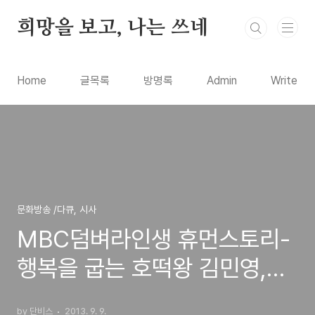
본문 바로가기
희망을 보고, 나는 쓰네
Home
글목록
방명록
Admin
Write
문화방송 /다큐, 시사
MBC덤벼라인생 휴먼스토리-
행복을 굽는 호떡왕 김민영,남
영동 왕호떡의 인생역전 스토
by 단비스
2013. 9. 9.