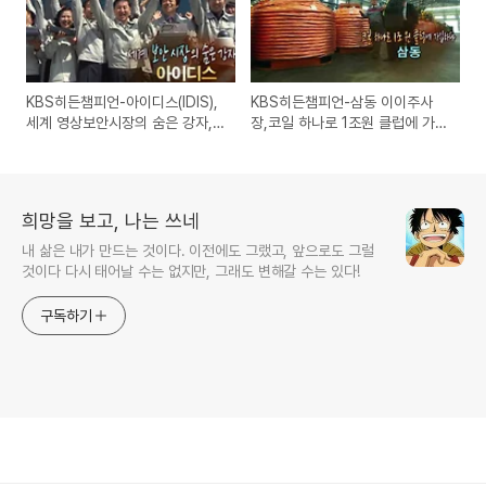
KBS히든챔피언-아이디스(IDIS),
KBS히든챔피언-삼동 이이주사
세계 영상보안시장의 숨은 강자,
장,코일 하나로 1조원 클럽에 가입
DVR과 CCTV의 보안솔루션 회
하다,무산소동 CTC구리코일 세
사
계점유율 1위업체
희망을 보고, 나는 쓰네
내 삶은 내가 만드는 것이다. 이전에도 그랬고, 앞으로도 그럴
것이다 다시 태어날 수는 없지만, 그래도 변해갈 수는 있다!
구독하기