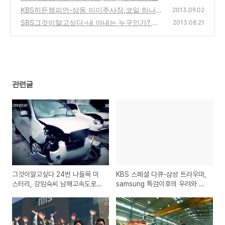
안시장의 숨은 강자, DVR과 CCTV의 보안솔루
KBS히든챔피언-삼동 이이주사장,코일 하나로
2013.09.02
션 회사
1조원 클럽에 가입하다,무산소동 CTC구리코
(0)
SBS그것이알고싶다-내 아내는 누구인가? 연
2013.08.21
일 세계점유율 1위업체
극성 인격장애와 자기기만에서 빠져나오는 방
(0)
법
(0)
관련글
그것이알고싶다 24번 나들목 미
KBS 스페셜 다큐-삼성 트라우마,
스터리, 강임숙씨 남해고속도로
samsung 특검이후의 우려와 현
실종사건의 전말은?
실