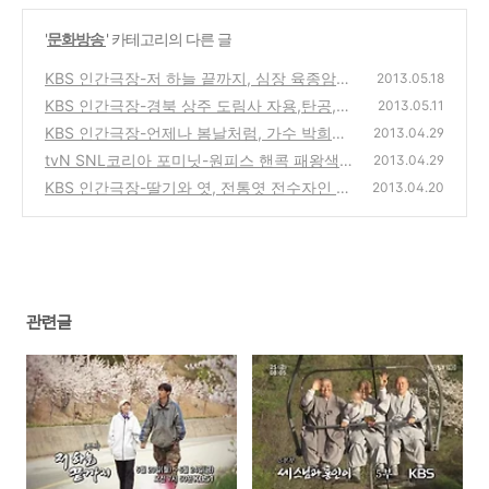
'
문화방송
' 카테고리의 다른 글
KBS 인간극장-저 하늘 끝까지, 심장 육종암으
2013.05.18
로 투병중인 최진숙, 임재윤 부부의 이야기
KBS 인간극장-경북 상주 도림사 자용,탄공,법
(4)
2013.05.11
연 세스님과 홍인이 그 이후, 다문화가정의 절
KBS 인간극장-언제나 봄날처럼, 가수 박희수
2013.04.29
생활 이야기
씨와 가족들의 길위의 캠핑카 생활속의 희망
(2)
tvN SNL코리아 포미닛-원피스 핸콕 패왕색의
2013.04.29
프로젝트
현아와 은교를 패러디한 응교와 방송사고
(0)
KBS 인간극장-딸기와 엿, 전통엿 전수자인 최
(0)
2013.04.20
영례씨와 친정엄마 윤영자씨의 이야기의 방송
(4)
관련글