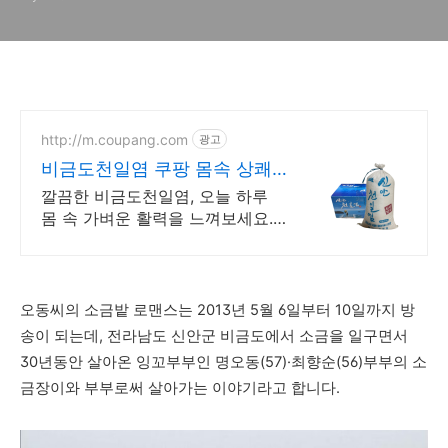
야기
http://m.coupang.com
광고
비금도천일염 쿠팡 몸속 상쾌
함 가득한 습관
깔끔한 비금도천일염, 오늘 하루
몸 속 가벼운 활력을 느껴보세요.
깊은 풍미 소금, 당신의 요리를 더
욱 특별하게 완성하세요.
오동씨의 소금밭 로맨스는 2013년 5월 6일부터 10일까지 방
송이 되는데, 전라남도 신안군 비금도에서 소금을 일구면서
30년동안 살아온 잉꼬부부인 명오동(57)·최향순(56)부부의 소
금장이와 부부로써 살아가는 이야기라고 합니다.