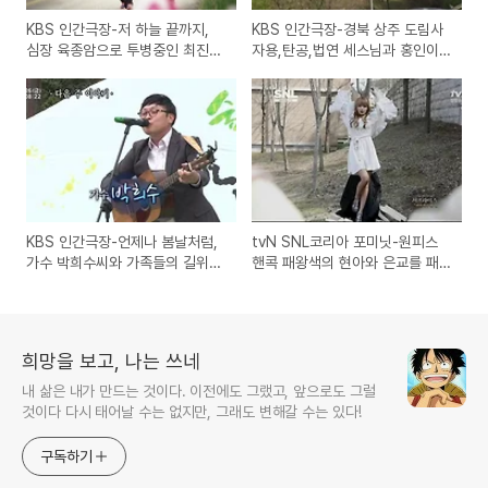
KBS 인간극장-저 하늘 끝까지,
KBS 인간극장-경북 상주 도림사
심장 육종암으로 투병중인 최진
자용,탄공,법연 세스님과 홍인이
숙, 임재윤 부부의 이야기
그 이후, 다문화가정의 절 생활 이
야기
KBS 인간극장-언제나 봄날처럼,
tvN SNL코리아 포미닛-원피스
가수 박희수씨와 가족들의 길위의
핸콕 패왕색의 현아와 은교를 패
캠핑카 생활속의 희망 프로젝트
러디한 응교와 방송사고
희망을 보고, 나는 쓰네
내 삶은 내가 만드는 것이다. 이전에도 그랬고, 앞으로도 그럴
것이다 다시 태어날 수는 없지만, 그래도 변해갈 수는 있다!
구독하기