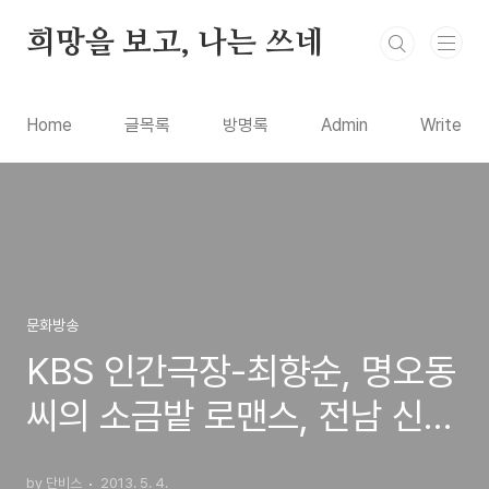
본문 바로가기
희망을 보고, 나는 쓰네
Home
글목록
방명록
Admin
Write
문화방송
KBS 인간극장-최향순, 명오동
씨의 소금밭 로맨스, 전남 신안
비금도 염전에서 살아가는 이
by 단비스
2013. 5. 4.