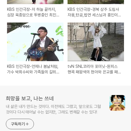
KBS 인간극장-저 하늘 끝까지,
KBS 인간극장-경북 상주 도림사
심장 육종암으로 투병중인 최진
자용,탄공,법연 세스님과 홍인이
숙, 임재윤 부부의 이야기
그 이후, 다문화가정의 절 생활 이
야기
KBS 인간극장-언제나 봄날처럼,
tvN SNL코리아 포미닛-원피스
가수 박희수씨와 가족들의 길위의
핸콕 패왕색의 현아와 은교를 패
캠핑카 생활속의 희망 프로젝트
러디한 응교와 방송사고
희망을 보고, 나는 쓰네
내 삶은 내가 만드는 것이다. 이전에도 그랬고, 앞으로도 그럴
것이다 다시 태어날 수는 없지만, 그래도 변해갈 수는 있다!
구독하기