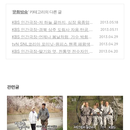
'
문화방송
' 카테고리의 다른 글
KBS 인간극장-저 하늘 끝까지, 심장 육종암으
2013.05.18
로 투병중인 최진숙, 임재윤 부부의 이야기
KBS 인간극장-경북 상주 도림사 자용,탄공,법
(4)
2013.05.11
연 세스님과 홍인이 그 이후, 다문화가정의 절
KBS 인간극장-언제나 봄날처럼, 가수 박희수
2013.04.29
생활 이야기
씨와 가족들의 길위의 캠핑카 생활속의 희망
(2)
tvN SNL코리아 포미닛-원피스 핸콕 패왕색의
2013.04.29
프로젝트
현아와 은교를 패러디한 응교와 방송사고
(0)
KBS 인간극장-딸기와 엿, 전통엿 전수자인 최
(0)
2013.04.20
영례씨와 친정엄마 윤영자씨의 이야기의 방송
(4)
관련글