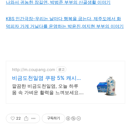
나와서 귀농한 장길연, 박범준 부부의 산골생활 이야기
KBS 인간극장-우리는 날마다 행복을 굽는다, 제주도에서 화
덕피자 가게 거닐다를 운영하는 박윤진,여지현 부부의 이야기
http://m.coupang.com
광고
비금도천일염 쿠팡 5% 캐시적
립 혜택까지
깔끔한 비금도천일염, 오늘 하루
몸 속 가벼운 활력을 느껴보세요.
깊은 풍미 소금, 당신의 요리를 더
욱 특별하게 완성하세요.
22
구독하기