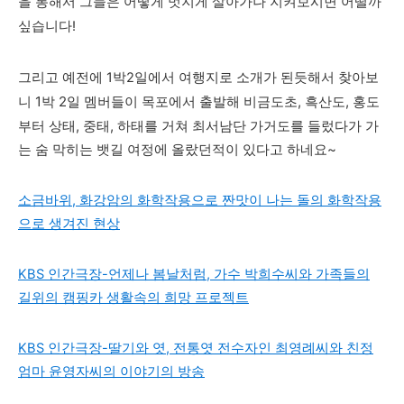
을 통해서 그들은 어떻게 멋지게 살아가나 지켜보시면 어떨까
싶습니다!
그리고 예전에 1박2일에서 여행지로 소개가 된듯해서 찾아보
1박 2일 멤버들이 목포에서 출발해 비금도초, 흑산도, 홍도
니
부터 상태, 중태, 하태를 거쳐 최서남단 가거도를 들렀다가 가
는 숨 막히는 뱃길 여정에 올랐던적이 있다고 하네요~
소금바위, 화강암의 화학작용으로 짠맛이 나는 돌의 화학작용
으로 생겨진 현상
KBS 인간극장-언제나 봄날처럼, 가수 박희수씨와 가족들의
길위의 캠핑카 생활속의 희망 프로젝트
KBS 인간극장-딸기와 엿, 전통엿 전수자인 최영례씨와 친정
엄마 윤영자씨의 이야기의 방송