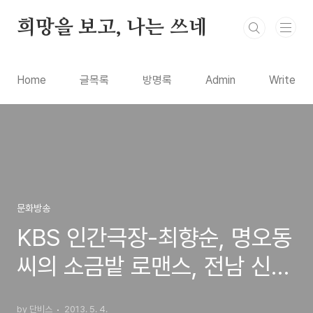
본문 바로가기
희망을 보고, 나는 쓰네
Home
글목록
방명록
Admin
Write
문화방송
KBS 인간극장-최향순, 명오동
씨의 소금밭 로맨스, 전남 신안
비금도 염전에서 살아가는 이
by 단비스
2013. 5. 4.