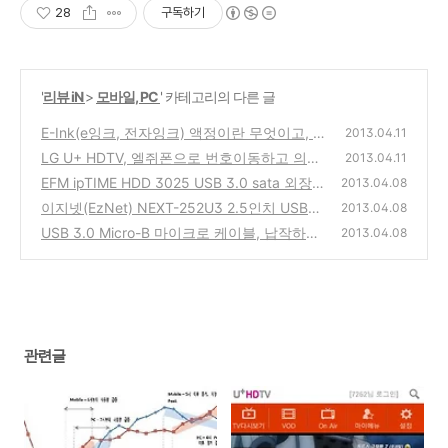
28
구독하기
'
리뷰 iN
>
모바일, PC
' 카테고리의 다른 글
E-Ink(e잉크, 전자잉크) 액정이란 무엇이고, 장
2013.04.11
단점은? - 전자도서 ebook 리더기에 사용되는
LG U+ HDTV, 엘쥐폰으로 번호이동하고 의무
2013.04.11
패널 제품 구입과 테블릿 구매 선택은?
사용해야 하는 월정액 V모아 서비스 앱 리뷰
(0)
EFM ipTIME HDD 3025 USB 3.0 sata 외장하
2013.04.08
드케이스 제품 구입 사용기 리뷰와 10핀 케이
(0)
이지넷(EzNet) NEXT-252U3 2.5인치 USB3.
2013.04.08
블 호환 문제와 장단점
0 외장하드케이스 추천 제품 구입 사용기와 장
(0)
USB 3.0 Micro-B 마이크로 케이블, 납작하고
2013.04.08
단점과 iptime 3025와의 비교
두개로 나누어진 잭이 연결된 제품의 용도와
(4)
판매처
(0)
관련글