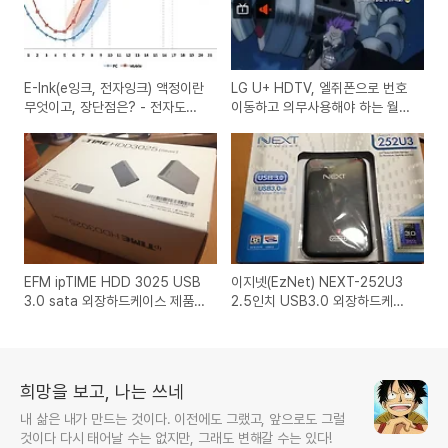
E-Ink(e잉크, 전자잉크) 액정이란
LG U+ HDTV, 엘쥐폰으로 번호
무엇이고, 장단점은? - 전자도서
이동하고 의무사용해야 하는 월정
ebook 리더기에 사용되는 패널
액 V모아 서비스 앱 리뷰
제품 구입과 테블릿 구매 선택은?
EFM ipTIME HDD 3025 USB
이지넷(EzNet) NEXT-252U3
3.0 sata 외장하드케이스 제품
2.5인치 USB3.0 외장하드케이
구입 사용기 리뷰와 10핀 케이블
스 추천 제품 구입 사용기와 장단
호환 문제와 장단점
점과 iptime 3025와의 비교
희망을 보고, 나는 쓰네
내 삶은 내가 만드는 것이다. 이전에도 그랬고, 앞으로도 그럴
것이다 다시 태어날 수는 없지만, 그래도 변해갈 수는 있다!