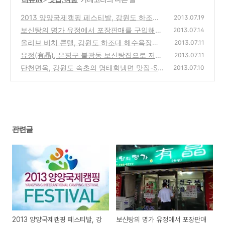
2013 양양국제캠핑 페스티발, 강원도 하조대
2013.07.19
해수욕장 부근에서 열리는 행사,공연,요금,시
보신탕의 명가 유정에서 포장판매를 구입해서
2013.07.14
설 위치안내
가족들과 먹어본 개고기 전골 시식기
(0)
올리브 비치 콘텔, 강원도 하조대 해수욕장의
(33)
2013.07.11
바다전망의 추천 민박 숙박업소 방문기 리뷰
유정(有晶), 은평구 불광동 보신탕집으로 저렴
2013.07.11
하고 푸짐한 개고기 판매점 방문기
(0)
단천면옥, 강원도 속초의 명태회냉면 맛집-SB
(2)
2013.07.10
S 생활의 달인 냉면 왕중왕 달인 김강석
(0)
관련글
2013 양양국제캠핑 페스티발, 강
보신탕의 명가 유정에서 포장판매