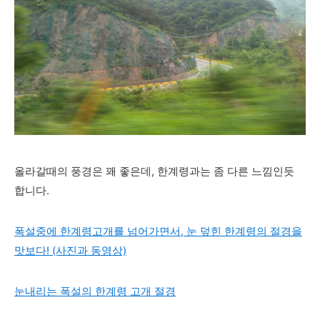
올라갈때의 풍경은 꽤 좋은데, 한계령과는 좀 다른 느낌인듯
합니다.
폭설중에 한계령고개를 넘어가면서, 눈 덮힌 한계령의 절경을
맛보다! (사진과 동영상)
눈내리는 폭설의 한계령 고개 절경