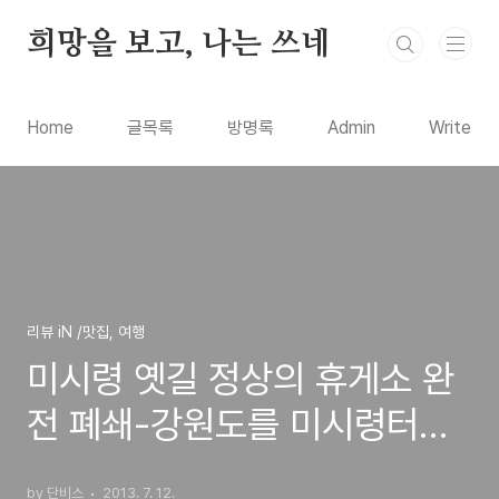
본문 바로가기
희망을 보고, 나는 쓰네
Home
글목록
방명록
Admin
Write
리뷰 iN /맛집, 여행
미시령 옛길 정상의 휴게소 완
전 폐쇄-강원도를 미시령터널,
한계령으로 갈까? 설악산 울산
by 단비스
2013. 7. 12.