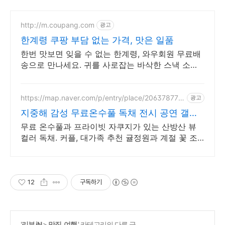
http://m.coupang.com
광고
한계령 쿠팡 부담 없는 가격, 맛은 일품
한번 맛보면 잊을 수 없는 한계령, 와우회원 무료배
송으로 만나세요. 귀를 사로잡는 바삭한 스낵 소리,
쿠팡 로켓배송으로 빠르게 경험하세요.
https://map.naver.com/p/entry/place/206378770
광고
8
지중해 감성 무료온수풀 독채 전시 공연 갤러
리 문화공간
무료 온수풀과 프라이빗 자쿠지가 있는 산방산 뷰
컬러 독채. 커플, 대가족 추천 귤정원과 계절 꽃 조
경 산책, 호텔급 침구로 푹 쉬는 제주 감성 빌리지
독채.
12
구독하기
'
리뷰 iN
>
맛집, 여행
' 카테고리의 다른 글