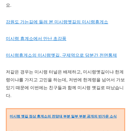
요.
강원도 가는길에 들려 본 미시령옛길의 미시령휴게소
미시령 휴계소에서 만난 초강풍
미시령휴게소의 미시령옛길, 구제역으로 당분간 전면통제
저같은 경우는 미시령 터널은 배제하고, 미시령옛길이냐 한계
령이냐를 가지고 고민을 하는데, 저번에 한계령을 넘어서 가보
았기 때문에 이번에는 친구들과 함께 미시령 옛길로 떠났습니
다.
미시령 옛길 정상 휴게소의 전망대 부분 일부 부분 공개의 반가운 소식