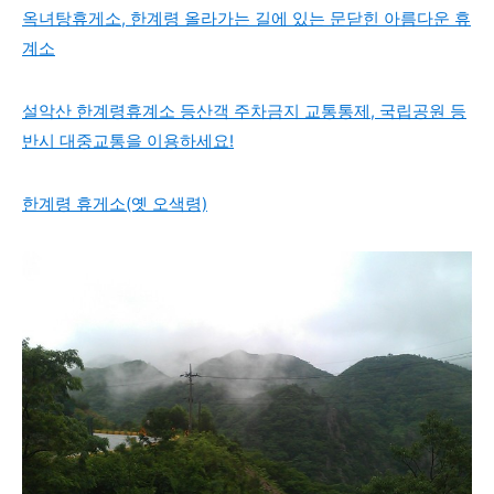
옥녀탕휴게소, 한계령 올라가는 길에 있는 문닫힌 아름다운 휴
계소
설악산 한계령휴계소 등산객 주차금지 교통통제, 국립공원 등
반시 대중교통을 이용하세요!
한계령 휴게소(옛 오색령)