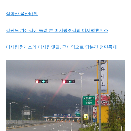
설악산 울산바위
강원도 가는길에 들려 본 미시령옛길의 미시령휴게소
미시령휴게소의 미시령옛길, 구제역으로 당분간 전면통제