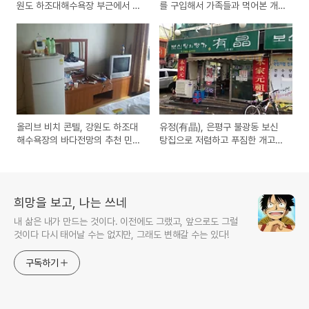
원도 하조대해수욕장 부근에서 열
를 구입해서 가족들과 먹어본 개
리는 행사,공연,요금,시설 위치안
고기 전골 시식기
내
올리브 비치 콘텔, 강원도 하조대
유정(有晶), 은평구 불광동 보신
해수욕장의 바다전망의 추천 민박
탕집으로 저렴하고 푸짐한 개고기
숙박업소 방문기 리뷰
판매점 방문기
희망을 보고, 나는 쓰네
내 삶은 내가 만드는 것이다. 이전에도 그랬고, 앞으로도 그럴
것이다 다시 태어날 수는 없지만, 그래도 변해갈 수는 있다!
구독하기