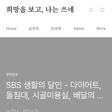
본문 바로가기
희망을 보고, 나는 쓰네
Home
글목록
방명록
Admin
Write
문화방송
SBS 생활의 달인 - 다이어트,
돌침대, 시골미용실, 배달의 달
인
by 단비스
2011. 6. 10.