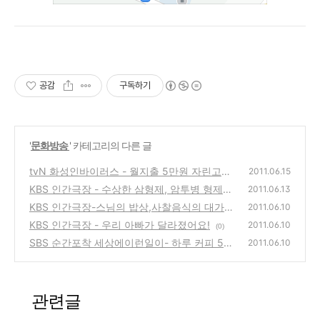
공감
구독하기
'
문화방송
' 카테고리의 다른 글
tvN 화성인바이러스 - 월지출 5만원 자린고비
2011.06.15
졸라맨 최지만, 닭살을 마음대로 조절할수 있
KBS 인간극장 - 수상한 삼형제, 암투병 형제를
2011.06.13
는 초능력자 길민수
위한 가족들의 귀농일기 이야기
(6)
KBS 인간극장-스님의 밥상,사찰음식의 대가
(2)
2011.06.10
대안스님의 금수암과 음식점 발우공양
KBS 인간극장 - 우리 아빠가 달라졌어요!
(2)
2011.06.10
(0)
SBS 순간포착 세상에이런일이- 하루 커피 50
2011.06.10
잔 마시는 아저씨, 사람 때리는 닭,머리 들고
자는 남자, 말기 암 아버지의 마지막소원
(0)
관련글