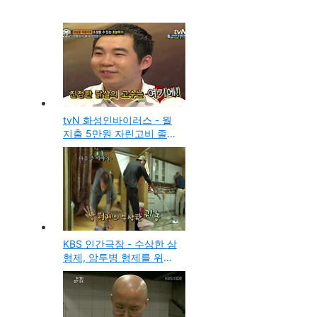
tvN 화성인바이러스 - 월
지출 5만원 자린고비 졸라
맨 최지만, 닭살을 마음대
로 조절할수 있는 초능력
자 길민수
KBS 인간극장 - 수상한 삼
형제, 암투병 형제를 위한
가족들의 귀농일기 이야기