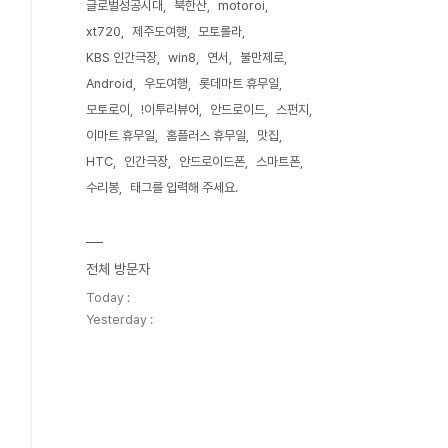
글로벌성공시대
북한산
motoroi
xt720
제주도여행
모토롤라
KBS 인간극장
win8
연서
불만제로
Android
우도여행
롯데마트 휴무일
모토로이
!이투리뷰어
안드로이드
스펀지
이마트 휴무일
홈플러스 휴무일
맛집
HTC
인간극장
안드로이드폰
스마트폰
수리봉
태그를 입력해 주세요.
전체 방문자
Today :
Yesterday :