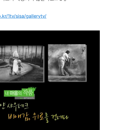
kr/1tv/sisa/gallerytv/