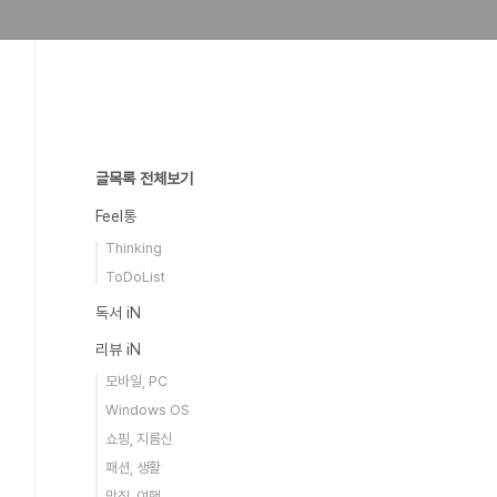
글목록 전체보기
Feel통
Thinking
ToDoList
독서 iN
리뷰 iN
모바일, PC
Windows OS
쇼핑, 지름신
패션, 생활
맛집, 여행