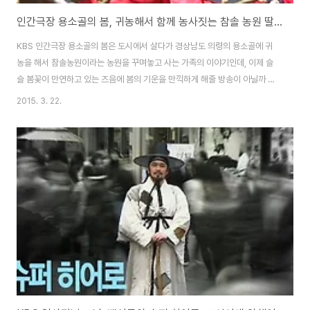
인간극장 용소골의 봄, 귀농해서 함께 농사짓는 참솔 농원 딸부자 가족 이야기
KBS 인간극장 용소골의 봄은 도시에서 살다가 경상남도 의령의 용소골에 귀
농을 해서 참솔농원이라는 농원을 꾸며놓고 사는 가족의 이야기인데, 이제 슬
슬 봄꽃이 만연하고 있는 즈음에 봄의 기운을 만끽하게 해줄 방송이 아닐까 싶
네요.딸부자집으로 동네에서 소문난 집인데, 남아선호사상으로 힘들었던 어머
2015. 3. 22.
니의 삶 등 다양한 이야기를 보여줄듯 합니다.인간극장 황소 여사는 못말려, 충
남 금산 바리실 사과 마을의 가족 이야기KBS 다큐멘터리 3일-두번째 인생, 제
주 올레 게스트하우스(올레길 10코스의 행복한 사람들의 이야기)여의도 벚꽃
축제, 3월말에 활짝 피워버린 윤중로의 모습과 방문기(대중교통, 주차장 정보)
딸 부잣집의 아픈 사연젋은 시절에 딸만 여섯명을 내리 나은 어머니 전인수
(90) 할머니는 남아선호로 남편이 첩을 ..