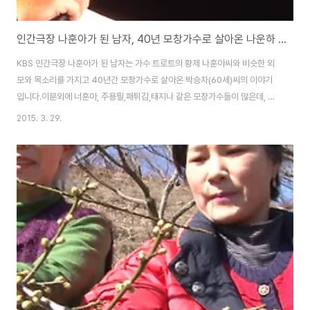
인간극장 나훈아가 된 남자, 40년 모창가수로 살아온 나운하 박승창 이야기
KBS 인간극장 나훈아가 된 남자는 가수 트로트의 황제 나훈아씨와 비슷한 외
모와 목소리를 가지고 40년간 모창가수로 살아온 박승차(60세)씨의 이야기
입니다.이분외에 너훈아, 주용필,패튀김,태지나 같은 모창가수들이 많은데, 자
기가 아닌 다른 사람을 따라하며 살아가는 삶속에의 애환과 슬픔 등을 보여줄
2015. 3. 29.
듯합니다.나운아 라는 분 말고도 너훈아 라는 분도 계셨는데, 두분 모두 나훈아
씨를 보스로 모시면서 평생을 살아왔다고 하는데, 작년 2014년 1월에 너훈아
(본명 김갑순) 씨가 간암으로 사망을 했다고 하는데, 그때문에 나운아씨를 아는
사람들은 나운아씨가 죽을줄 알고 전화만 몇백통을 받았다고 하는 이야기도 있
더군요...나운하씨는 아마추어 모창가수중에서는 처음으로 디너쇼를 열기도 했
다고 하는데, 어떤 분인지 노래실력은..