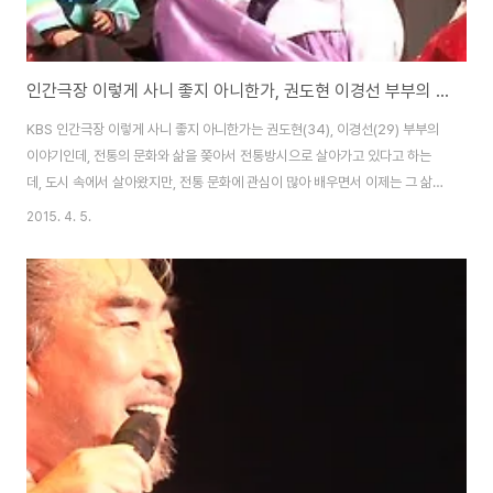
인간극장 이렇게 사니 좋지 아니한가, 권도현 이경선 부부의 전통 방식의 소박하고 순수한 삶
KBS 인간극장 이렇게 사니 좋지 아니한가는 권도현(34), 이경선(29) 부부의
이야기인데, 전통의 문화와 삶을 쫒아서 전통방시으로 살아가고 있다고 하는
데, 도시 속에서 살아왔지만, 전통 문화에 관심이 많아 배우면서 이제는 그 삶을
몸소 실현을 하면서 살아가는 젊은 부부의 이야기인듯 합니다.잭 니콜슨의 주
2015. 4. 5.
연한 영화 이보다 더 좋을 순 없다(As Good As It Gets)라는 제목을 전통식
으로 바꾼듯한 느낌이 들기도 하는데, 이번주 방송을 통해서 우리는 진정으로
바라는 삶을 살고 있는지를 느껴보시면 좋을듯 합니다. 인간극장 나훈아가 된
남자, 40년 모창가수로 살아온 나운하 박승창 이야기인간극장 용소골의 봄, 귀
농해서 함께 농사짓는 참솔 농원 딸부자 가족 이야기인간극장 와룡마을 현옥이
네,천덕산 죽염 ..