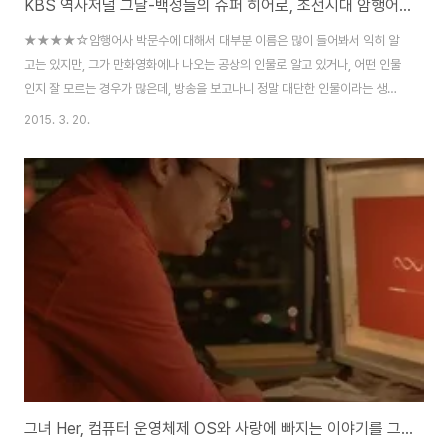
KBS 역사저널 그날-백성들의 슈퍼 히어로, 조선시대 암행어사 박문수와 현재
★★★★☆암행어사 박문수에 대해서 대부분 이름은 많이 들어봐서 익히 알
고는 있지만, 그가 만화영화에나 나오는 공상의 인물로 알고 있거나, 어떤 인물
인지 잘 모르는 경우가 많은데, 방송을 보고나니 정말 대단한 인물이라는 생각
이 들더군요.요즘 같은 세상에 이런 정치인이 있었으면 하는 바램이지만, 아마
2015. 3. 20.
지금도 이런 정치인이 있을지 모르겠지만, 노무현 전대통령처럼 기득권층의 흠
집내기로 그 빛을 제대로 발하기쉽지 않다는 생각이 드는데, 어사 박문수도 그
러한 과정을 겪으며 무진장 싸우면 살아온듯 합니다.어사 박문수 위키백과 사
전 보러가기박문수(朴文秀, 1691년 ~ 1756년)는 조선 후기의 문신(文臣),
정치가(政治家)이다. 자(字)는 성보(成甫)이고 호(號)는 기은(耆隱)이며 시
호는 충헌(忠憲)이다. 본관은 고..
그녀 Her, 컴퓨터 운영체제 OS와 사랑에 빠지는 이야기를 그린 영화의 줄거리와 리뷰