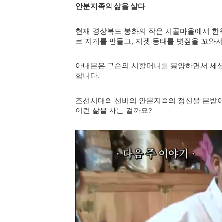
안분지족의 삶을 살다
현재 경상북도 봉화의 작은 시골마을에서 한옥
로 지게를 만들고, 지겟 등태를 볏짚을 꼬와
아내분은 구순의 시할머니를 봉양하면서 세살
합니다.
조선시대의 선비의 안분지족의 정신을 본받아
이런 삶을 사는 걸까요?