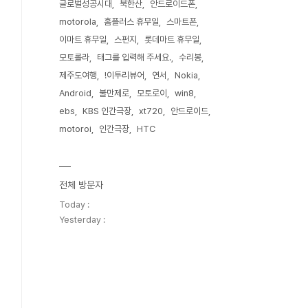
글로벌성공시대
북한산
안드로이드폰
motorola
홈플러스 휴무일
스마트폰
이마트 휴무일
스펀지
롯데마트 휴무일
모토롤라
태그를 입력해 주세요.
수리봉
제주도여행
!이투리뷰어
연서
Nokia
Android
불만제로
모토로이
win8
ebs
KBS 인간극장
xt720
안드로이드
motoroi
인간극장
HTC
전체 방문자
Today :
Yesterday :