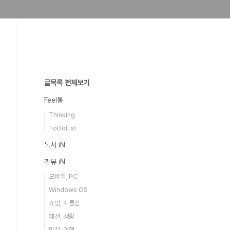
글목록 전체보기
Feel통
Thinking
ToDoList
독서 iN
리뷰 iN
모바일, PC
Windows OS
쇼핑, 지름신
패션, 생활
맛집, 여행