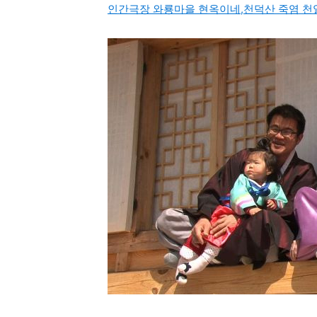
인간극장 와룡마을 현옥이네,천덕산 죽염 천