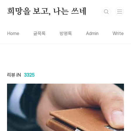
본문 바로가기
희망을 보고, 나는 쓰네
Home
글목록
방명록
Admin
Write
리뷰 iN
3325