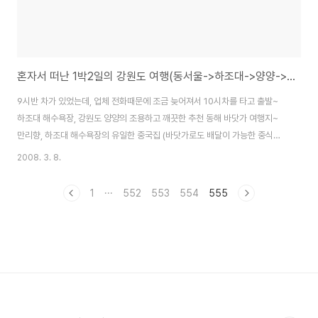
혼자서 떠난 1박2일의 강원도 여행(동서울->하조대->양양->서울고속버스터미널 코스)
9시반 차가 있었는데, 업체 전화때문에 조금 늦어져서 10시차를 타고 출발~
하조대 해수욕장, 강원도 양양의 조용하고 깨끗한 추천 동해 바닷가 여행지~
만리향, 하조대 해수욕장의 유일한 중국집 (바닷가로도 배달이 가능한 중식집)
하조대 등대에서 바다를 바라보며 하조대의 거친 파도의 멋진 겨울바다 풍경
2008. 3. 8.
사진과 동영상, 그리고 여행에서 얻은것... 하조대해수욕장, 강원도 양양 동해안
의 아담하고 깨끗한 강력추천 해수욕장 강원도 고성 통일전망대교회, 한국(남
1
···
552
553
554
555
한)의 최북단에 위치해 동해바다와 금강산이 보이는 아름다운 전망을 가진 교
회 강원도 고성 금강산콘도, 멋진 전망과 일출 경치를 보여주는 추천 여행지 숙
소의 가격, 시설, 부대시설 정보 동해바다에서 전망이 탁트여서, 바다보기에 좋
은곳 추천 전망지인 낙산사와 하..