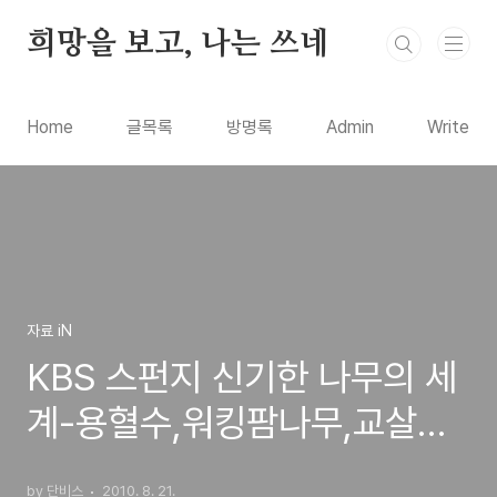
본문 바로가기
희망을 보고, 나는 쓰네
Home
글목록
방명록
Admin
Write
자료 iN
KBS 스펀지 신기한 나무의 세
계-용혈수,워킹팜나무,교살목,
소금나는 광나무
by 단비스
2010. 8. 21.