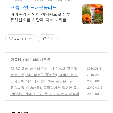
프롬나인 드래곤블러드
아마존의 강인한 생명력으로 외부
유해산소를 차단해 피부 노화를 막
는 스킨케어
공감
구독하기
'
자료 iN
' 카테고리의 다른 글
CNBC 앵커 바르티로모 - 내 인생에 클로징 벨
2010.08.21
은 없어(성공을 지켜주는 10가지 원칙)
정보편향, 지이불행(知而不行), 매몰비용의 함
(0)
2010.08.21
정 - 의사결정의 함정을 돌파하라
남자들이 직장에서 울컥하는 순간은?
(0)
2010.08.19
(1)
유슬짜장(肉絲炸醬), 중국집에서 먹어본 독특
2010.08.19
한 느낌과 맛의 자장면
ING생명 민대근 FC - 똑 소리 나는 재무설계
(1)
2010.08.19
로 인생의 길라잡이 역할을 해주는 추천 라이
프 플래너
(0)