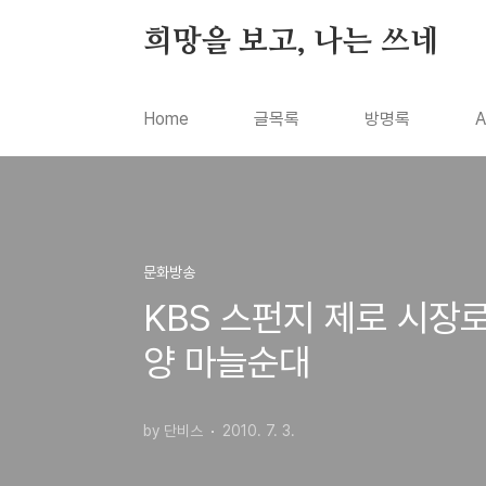
본문 바로가기
희망을 보고, 나는 쓰네
Home
글목록
방명록
A
문화방송
KBS 스펀지 제로 시장
양 마늘순대
by 단비스
2010. 7. 3.