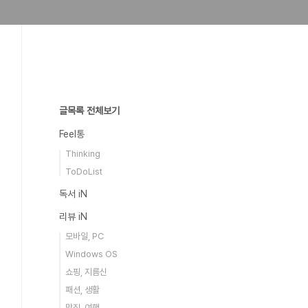
글목록 전체보기
Feel통
Thinking
ToDoList
독서 iN
리뷰 iN
모바일, PC
Windows OS
쇼핑, 지름신
패션, 생활
맛집, 여행