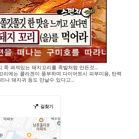
쭉 펴져있는 돼지꼬리를 족발처럼 만든것...
꼬리에는 콜라겐이 풍부하며 다이어트시 피부미용, 탄력
나 돼지귀 등도 만날수 있다고...