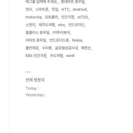
태그를 입력해 주세요.
롯데마트 휴무일
연서
스마트폰
맛집
HTC
Android
motorola
모토롤라
인간극장
xt720
스펀지
제주도여행
ebs
안드로이드
홈플러스 휴무일
!이투리뷰어
이마트 휴무일
안드로이드폰
Nokia
불만제로
수리봉
글로벌성공시대
북한산
KBS 인간극장
우도여행
win8
전체 방문자
Today :
Yesterday :