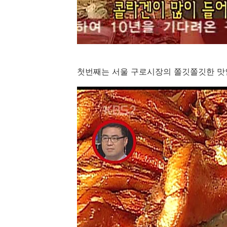
첫번째는 서울 구로시장의 쫄깃쫄깃한 맛인