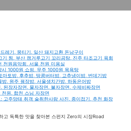
오드레기, 뭉티기, 일산 돼지고환 돈낭구이
고기 찜, 부산 캥거루고기 꼬리곰탕, 진주 타조고기 육회
대전 천원음악회, 서울 천원 미용실
시 1000원 쇼핑, 무주 1000원 목욕탕
 토마토밥, 후추밥, 땅콩버터밥, 고추냉이밥, 번데기밥
물밥, 원주 꿩장밥, 서울생치간밥, 하동은어밥
, 된장자장면, 물자장면, 불자장면, 수제비짜장면
 천원, 합천 스님 자장면
 고주망태 취객 술취한사람 사진, 종이접기, 추천 화장
 독특한 맛을 찾아본 스펀지 Zero의 시장Road