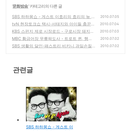
'
문화방송
' 카테고리의 다른 글
SBS 하하몽쇼 - 게스트 이효리의 효리의 늪 뮤
2010.07.05
직비디오 제작편
tvN 현장토크쇼 택시-서태지와 아이들 춤꾼
(0)
2010.07.04
이주노, REF 박철우의 이야기
KBS 스펀지 제로 시장로드 - 구로시장 돼지꼬
(0)
2010.07.03
리, 용인시장 메추리구이, 곤달걀, 단양 마늘순
MBC 황금어장 무릎팍도사 - 트로트 퀸, 행사
2010.07.02
대
의 여왕 장윤정
(2)
SBS 생활의 달인-패스트리,비키니,과일손질,
(2)
2010.07.02
부채,재활용품 수거의 달인
(0)
관련글
SBS 하하몽쇼 - 게스트 이