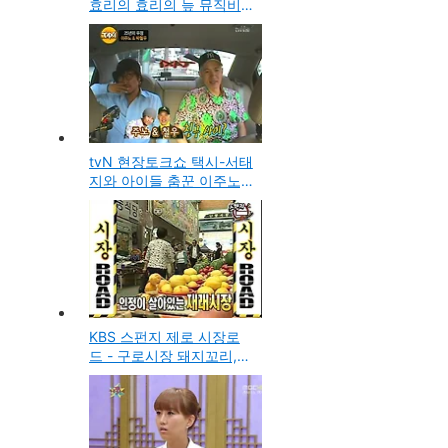
효리의 효리의 늪 뮤직비
디오 제작편
tvN 현장토크쇼 택시-서태
지와 아이들 춤꾼 이주노,
REF 박철우의 이야기
KBS 스펀지 제로 시장로
드 - 구로시장 돼지꼬리,
용인시장 메추리구이, 곤
달걀, 단양 마늘순대