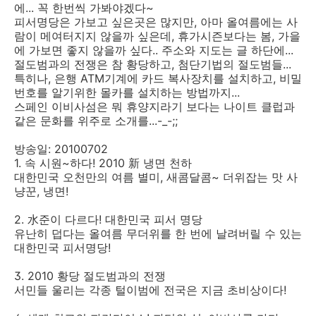
에... 꼭 한번씩 가봐야겠다~
피서명당은 가보고 싶은곳은 많지만, 아마 올여름에는 사
람이 메여터지지 않을까 싶은데, 휴가시즌보다는 봄, 가을
에 가보면 좋지 않을까 싶다.. 주소와 지도는 글 하단에...
절도범과의 전쟁은 참 황당하고, 첨단기법의 절도범들...
특히나, 은행 ATM기계에 카드 복사장치를 설치하고, 비밀
번호를 알기위한 몰카를 설치하는 방법까지...
스페인 이비사섬은 뭐 휴양지라기 보다는 나이트 클럽과
같은 문화를 위주로 소개를...-_-;;
방송일: 20100702
1. 속 시원~하다! 2010 新 냉면 천하
대한민국 오천만의 여름 별미, 새콤달콤~ 더위잡는 맛 사
냥꾼, 냉면!
2. 水준이 다르다! 대한민국 피서 명당
유난히 덥다는 올여름 무더위를 한 번에 날려버릴 수 있는
대한민국 피서명당!
3. 2010 황당 절도범과의 전쟁
서민들 울리는 각종 털이범에 전국은 지금 초비상이다!