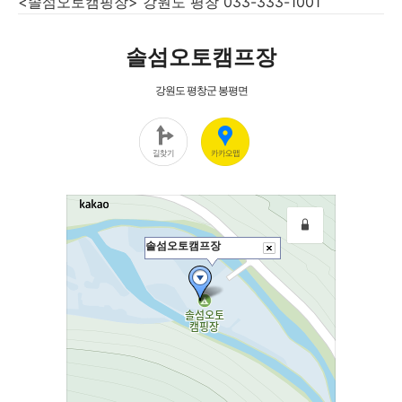
<솔섬오토캠핑장> 강원도 평창 033-333-1001