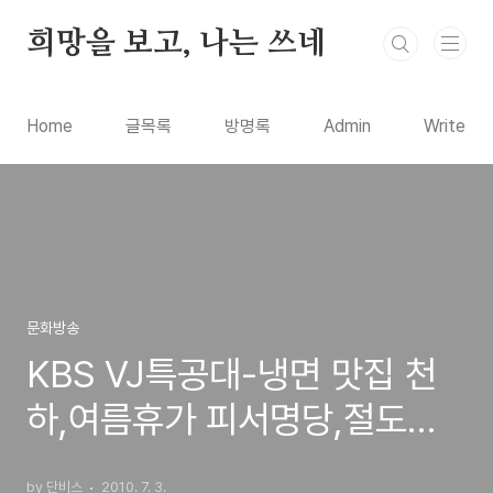
본문 바로가기
희망을 보고, 나는 쓰네
Home
글목록
방명록
Admin
Write
문화방송
KBS VJ특공대-냉면 맛집 천
하,여름휴가 피서명당,절도범
과의 전쟁,스페인 이비사 섬
by 단비스
2010. 7. 3.