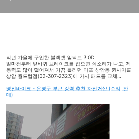
작년 가을에 구입한 블랙캣 임팩트 3.0D
얼마전부터 앞바퀴 브레이크를 잡으면 쇠소리가 나고, 제
동력도 많이 떨어져서 가끔 들리던 마포 상암동 퀸사이클
상암 월드컵점(02-307-2323)에 가서 패드를 교체...
명진바이크 - 은평구 부근 강력 추천 자전거샵 (수리, 판
매)