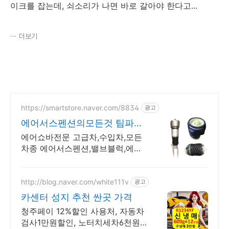
이크를 잡는데, 쇠소리가 나면 바로 갈아야 한다고...
더보기
https://smartstore.naver.com/8834
광고
에어서스펜션의모든것 팀파츠
몰 삼성화재 배상책임 보험가
에어쇼바전문 고급차,수입차,모든
입
차종 에어서스펜션,밸브블럭,에어
컴프레셔,에어스프링
http://blog.naver.com/white111v
광고
카센터 성지 추천 싼곳 가격
청주페이 12%할인 사용처, 자동차
검사1만원할인, 노터치세차6천원,