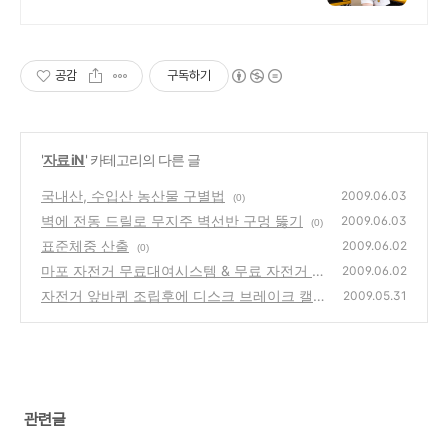
터널세차3천원 엔진오일 7만원, 에
어컨충전 구냉매3만원/신냉매 10
만원대, DPF클리닝 20만원
공감
구독하기
'
자료 iN
' 카테고리의 다른 글
국내산, 수입산 농산물 구별법
2009.06.03
(0)
벽에 전동 드릴로 무지주 벽선반 구멍 뚫기
2009.06.03
(0)
표준체중 산출
2009.06.02
(0)
마포 자전거 무료대여시스템 & 무료 자전거 수
2009.06.02
리
자전거 앞바퀴 조립후에 디스크 브레이크 캘리
(2)
2009.05.31
퍼 조정하는 방법
(0)
관련글