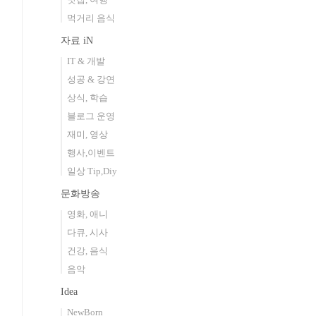
먹거리 음식
자료 iN
IT & 개발
성공 & 강연
상식, 학습
블로그 운영
재미, 영상
행사,이벤트
일상 Tip,Diy
문화방송
영화, 애니
다큐, 시사
건강, 음식
음악
Idea
NewBorn