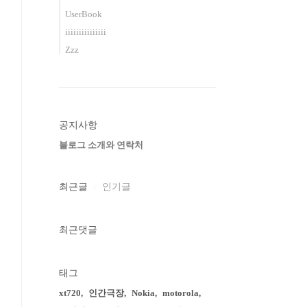
UserBook
iiiiiiiiiiiiiii
Zzz
공지사항
블로그 소개와 연락처
최근글
인기글
최근댓글
태그
xt720
인간극장
Nokia
motorola