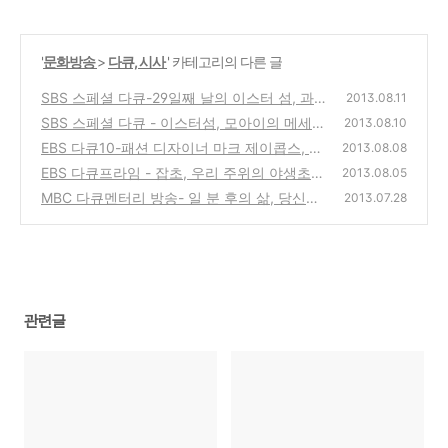
'
문화방송
>
다큐, 시사
' 카테고리의 다른 글
SBS 스페셜 다큐-29일째 날의 이스터 섬, 과
2013.08.11
거로부터의 메시지(모아이와 인육 식인에 대
SBS 스페셜 다큐 - 이스터섬, 모아이의 메세지
2013.08.10
한 슬픈 이야기)
(지구 멸망 시나리오의 작은 실험실 이야기)
(0)
EBS 다큐10-패션 디자이너 마크 제이콥스, 열
2013.08.08
정을 디자인하다-두려움없이 변화하라!
(2)
EBS 다큐프라임 - 잡초, 우리 주위의 야생초들
(0)
2013.08.05
의 치열한 삶에 대한 추천 방송
MBC 다큐멘터리 방송- 일 분 후의 삶, 당신은
(0)
2013.07.28
행복하십니까?
(0)
관련글