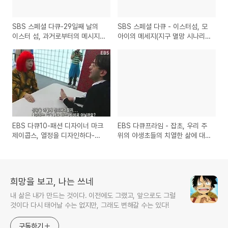
SBS 스페셜 다큐-29일째 날의
SBS 스페셜 다큐 - 이스터섬, 모
이스터 섬, 과거로부터의 메시지
아이의 메세지(지구 멸망 시나리
(모아이와 인육 식인에 대한 슬픈
오의 작은 실험실 이야기)
이야기)
EBS 다큐10-패션 디자이너 마크
EBS 다큐프라임 - 잡초, 우리 주
제이콥스, 열정을 디자인하다-두
위의 야생초들의 치열한 삶에 대
려움없이 변화하라!
한 추천 방송
희망을 보고, 나는 쓰네
내 삶은 내가 만드는 것이다. 이전에도 그랬고, 앞으로도 그럴
것이다 다시 태어날 수는 없지만, 그래도 변해갈 수는 있다!
구독하기