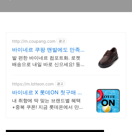
르 사장의 성공비결)
http://m.coupang.com
광고
바이네르 쿠팡 맨발에도 만족
스런
발 편한 바이네르 컴포트화. 로켓
배송으로 내일 바로 신으세요! 둥
근코 단정한 드레스슈즈. 서비스직
여성도 하루 종일 편안하게 활동해
요.
https://m.lotteon.com
광고
바이네르 X 롯데ON 첫구매 최
대 5천원 혜택!
내 취향에 딱 맞는 브랜드별 혜택
+중복 쿠폰! 지금 롯데온에서 만나
보세요!