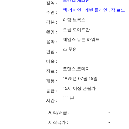
로렌스 캐스단
감독 :
맥 라이언
,
케빈 클라인
,
장 르노
주연 :
아담 브룩스
각본 :
오웬 로이즈만
촬영 :
제임스 뉴튼 하워드
음악 :
조 헛슁
편집 :
-
미술 :
로맨스,코미디
장르 :
1995년 07월 15일
개봉 :
15세 이상 관람가
등급 :
111 분
시간 :
제작/배급 :
-
제작국가 :
-