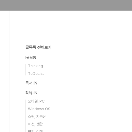
글목록 전체보기
Feel통
Thinking
ToDoList
독서 iN
리뷰 iN
모바일, PC
Windows OS
쇼핑, 지름신
패션, 생활
맛집, 여행