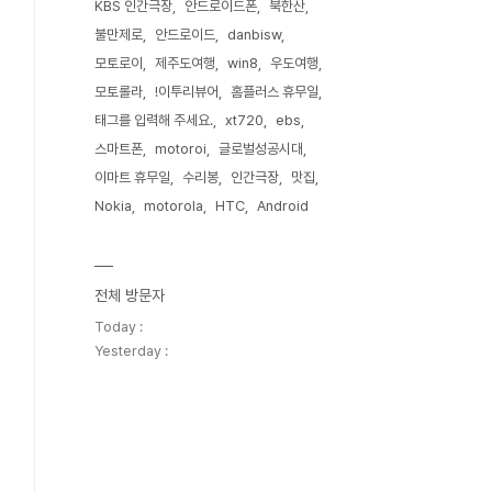
KBS 인간극장
안드로이드폰
북한산
불만제로
안드로이드
danbisw
모토로이
제주도여행
win8
우도여행
모토롤라
!이투리뷰어
홈플러스 휴무일
태그를 입력해 주세요.
xt720
ebs
스마트폰
motoroi
글로벌성공시대
이마트 휴무일
수리봉
인간극장
맛집
Nokia
motorola
HTC
Android
전체 방문자
Today :
Yesterday :