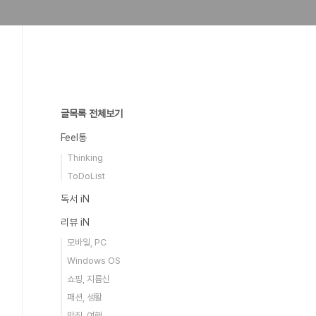
글목록 전체보기
Feel통
Thinking
ToDoList
독서 iN
리뷰 iN
모바일, PC
Windows OS
쇼핑, 지름신
패션, 생활
맛집, 여행