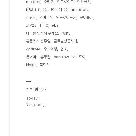
motoroi
수리봉
안드로이드
인간극장
KBS 인간극장
!이투리뷰어
motorola
스펀지
스마트폰
안드로이드폰
모토롤라
xt720
HTC
ebs
태그를 입력해 주세요.
win8
홈플러스 휴무일
글로벌성공시대
Android
우도여행
연서
롯데마트 휴무일
danbisw
모토로이
Nokia
북한산
전체 방문자
Today :
Yesterday :