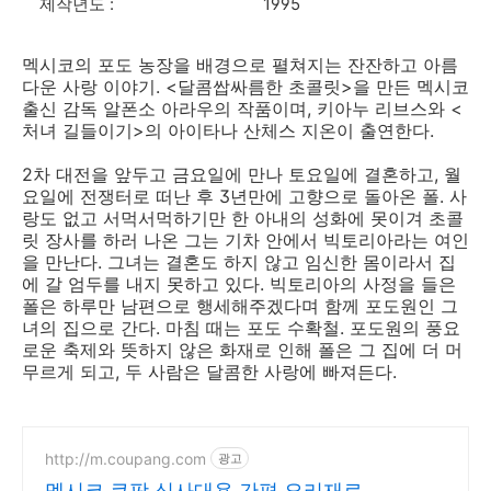
제작년도 :
1995
멕시코의 포도 농장을 배경으로 펼쳐지는 잔잔하고 아름
다운 사랑 이야기. <달콤쌉싸름한 초콜릿>을 만든 멕시코
출신 감독 알폰소 아라우의 작품이며, 키아누 리브스와 <
처녀 길들이기>의 아이타나 산체스 지온이 출연한다.
2차 대전을 앞두고 금요일에 만나 토요일에 결혼하고, 월
요일에 전쟁터로 떠난 후 3년만에 고향으로 돌아온 폴. 사
랑도 없고 서먹서먹하기만 한 아내의 성화에 못이겨 초콜
릿 장사를 하러 나온 그는 기차 안에서 빅토리아라는 여인
을 만난다. 그녀는 결혼도 하지 않고 임신한 몸이라서 집
에 갈 엄두를 내지 못하고 있다. 빅토리아의 사정을 들은
폴은 하루만 남편으로 행세해주겠다며 함께 포도원인 그
녀의 집으로 간다. 마침 때는 포도 수확철. 포도원의 풍요
로운 축제와 뜻하지 않은 화재로 인해 폴은 그 집에 더 머
무르게 되고, 두 사람은 달콤한 사랑에 빠져든다.
http://m.coupang.com
광고
멕시코 쿠팡 식사대용 간편 요리재료