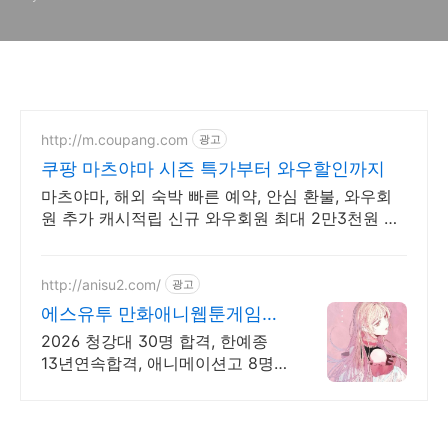
http://m.coupang.com
광고
쿠팡 마츠야마 시즌 특가부터 와우할인까지
마츠야마, 해외 숙박 빠른 예약, 안심 환불, 와우회
원 추가 캐시적립 신규 와우회원 최대 2만3천원 쿠
폰팩+5% 추가적립 혜택! 여행도 이제 쿠팡에서!
http://anisu2.com/
광고
에스유투 만화애니웹툰게임학
원
2026 청강대 30명 합격, 한예종
13년연속합격, 애니메이션고 8명
합격