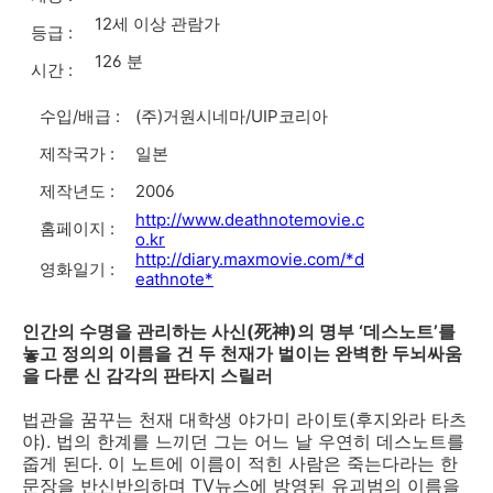
12세 이상 관람가
등급 :
126 분
시간 :
수입/배급 :
(주)거원시네마/UIP코리아
제작국가 :
일본
제작년도 :
2006
http://www.deathnotemovie.c
홈페이지 :
o.kr
http://diary.maxmovie.com/*d
영화일기 :
eathnote*
인간의 수명을 관리하는 사신(死神)의 명부 ‘데스노트’를
놓고 정의의 이름을 건 두 천재가 벌이는 완벽한 두뇌싸움
을 다룬 신 감각의 판타지 스릴러
법관을 꿈꾸는 천재 대학생 야가미 라이토(후지와라 타츠
야). 법의 한계를 느끼던 그는 어느 날 우연히 데스노트를
줍게 된다. 이 노트에 이름이 적힌 사람은 죽는다라는 한
문장을 반신반의하며 TV뉴스에 방영된 유괴범의 이름을