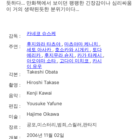
듯하다... 만화책에서 보이던 팽팽한 긴장감이나 심리싸움
이 거의 생략된듯한 분위기이다...
카네코 슈스케
감독 :
후지와라 타츠야
,
마츠야마 케니치
,
주연 :
세토 아사카
,
호소카와 시게키
,
토다
에리카
,
후지무라 슌지
,
카가 타케시
,
아오야마 소타
,
고다이 미치코
,
카시
이 유우
Takeshi Obata
각본 :
Hiroshi Takase
촬영 :
Kenji Kawai
음악 :
Yousuke Yafune
편집 :
Hajime Oikawa
미술 :
공포,미스터리,범죄,스릴러,판타지
장르 :
2006년 11월 02일
개봉 :