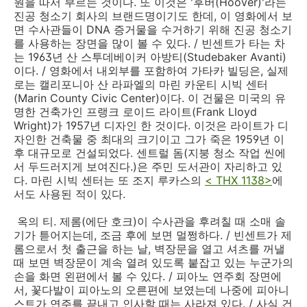
원을 따서 부르는 것이다. 또 이것은 '후버(Hoover)'라는
진공 청소기 회사의 브랜드명이기도 한데, 이 영화에서 보
면 수사관들이 DNA 증거물을 수거하기 위해 진공 청소기
를 사용하는 장면을 많이 볼 수 있다. / 빈센트가 타는 차
는 1963년 산 스투데베이커 아방티(Studebaker Avanti)
이다. / 영화에서 내외부를 포함하여 가타카 빌딩은, 실제
로는 캘리포니아 산 라파엘의 마린 카운티 시빅 센터
(Marin County Civic Center)이다. 이 건물은 미국의 유
명한 건축가인 프랭크 로이드 라이트(Frank Lloyd
Wright)가 1957년 디자인 한 것이다. 이것은 라이트가 디
자인한 건축물 중 최대의 크기이고 그가 죽은 1959년 이
후 대규모로 건설되었다. 센트럴 돔(지붕 청소 작업 씬에
서 두드러지게 보여진다.)은 주민 도서관이 자리하고 있
다. 마린 시빅 센터는 또 조지 루카스의
< THX 1138>
에
서도 사용된 적이 있다.
옥의 티. 제롬(에단 호크)이 수사관을 후려칠 때 소매 솔
기가 튿어지는데, 조금 후에 보면 멀쩡하다. / 빈센트가 제
롬으로서 첫 출근을 하는 날, 벽장문을 열고 셔츠를 꺼낼
때 보면 벽장문이 계속 열려 있도록 붙잡고 있는 누군가의
손을 화면 왼편에서 볼 수 있다. / 피아노 연주회 장면에
서, 꽃다발이 피아노의 오른편에 보였는데 나중에 피아니
스트가 연주를 끝내고 인사할 때는 사라져 있다. / 사실 건