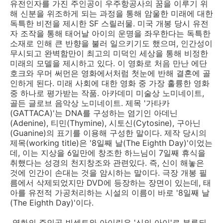
유전인자를 가진 주인공이 우주항공사의 꿈을 이루기 위
해 신분을 위조하게 되는 과정을 통해 암울한 미래에 대한
독특한 비전을 제시한 SF 스릴러물. 미국 개봉 당시 유전
자 조작을 통해 태어날 아이의 운명을 좌우한다는 독특한
소재로 인해 큰 반향을 불러 일으키기도 했으며, 인간성이
무시되고 완벽함만이 최고의 미덕인 세상을 통해 비정한
미래의 모델을 제시하고 있다. 이 영화로 처음 만난 에단
호크와 우머 써먼은 영화에서처럼 첫눈에 반해 결혼에 골
인하게 된다. 미래 사회에 대한 영화 중 가장 훌륭한 영화
중 하나로 평가받는 작품. 아카데미 미술상 노미네이트,
골든 글로브 음악상 노미네이트. 제목 '가타카
(GATTACA)'는 DNA를 구성하는 염기인 아데닌
(Adenine), 티민(Thymine), 시토신(Cytosine), 구아닌
(Guanine)의 표기를 이용해 구성한 말이다. 제작 당시의
제목(working title)은 '8일째 날(The Eighth Day)'이었는
데, 이는 지상을 6일만에 창조한 하느님이 7일째 휴식을
취했다는 성경의 천지창조와 관련있다. 즉, 신이 해놓은
것에 인간이 손대는 것을 암시하는 말이다. 극장 개봉 필
름에서 삭제되었지만 DVD에 등장하는 장면이 있는데, 태
아를 유전적 가공처리하는 시설의 이름이 바로 '8일째 날
(The Eighth Day)'이다.
영화의 주인공 빈센트와 아이린은 '신의 아이'로 분류되