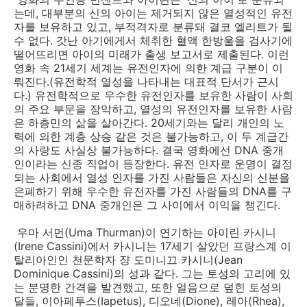
는데, 대부분의 신의 아이는 제거되지 않은 열성적인 유전
자를 보유하고 있고, 부적격자로 분류돼 결코 엘리트가 될
수 없다. 갓난 아기에게서 체취한 혈액 한방울을 검사기에
떨어뜨리면 아이의 미래가 출생 보고서로 제출된다. 이런
영화 속 21세기 세계는 유전인자에 의한 계급 구분이 이
뤄진다.(유전학적 열성을 나타내는 대표적 단서가 근시
다.) 유전학적으로 우수한 유전인자를 보유한 사람이 사회
의 주요 부문을 장악하고, 열성의 유전인자를 보유한 사람
은 하층민의 삶을 살아간다. 20세기와는 달리 개인의 노
력에 의한 계층 상승 같은 것은 불가능하고, 이 두 계급간
의 사랑도 사실상 불가능하다. 결국 영화에선 DNA 중개
인이라는 신종 직업이 등장한다. 유전 인자로 운명이 결정
되는 사회에서 열성 인자를 가진 사람들은 자신의 신분을
은폐하기 위해 우수한 유전자를 가진 사람들의 DNA를 구
매하려하고 DNA 중개인은 그 사이에서 이익을 챙긴다.
우마 서먼(Uma Thurman)이 연기하는 아이린 카시니
(Irene Cassini)에서 카시니는 17세기 살았던 프랑스계 이
탈리아인인 천문학자 쟝 도미니끄 카시니(Jean
Dominique Cassini)의 성과 같다. 그는 토성의 고리에 있
는 분명한 간격을 발견했고, 또한 얼음으로 덮힌 토성의
달들, 이아페투스(Iapetus), 디오네(Dione), 레아(Rhea),