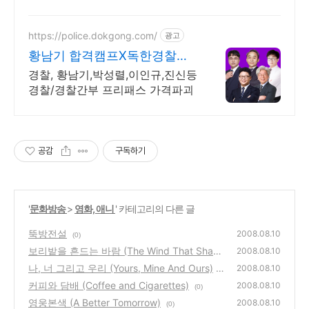
https://police.dokgong.com/
광고
황남기 합격캠프X독한경찰패
스 수강생 2명중 1명 합격!
경찰, 황남기,박성렬,이인규,진신등
경찰/경찰간부 프리패스 가격파괴
공감
구독하기
'
문화방송
>
영화, 애니
' 카테고리의 다른 글
뚝방전설
2008.08.10
(0)
보리밭을 흔드는 바람 (The Wind That Shake
2008.08.10
s the Barley)
나, 너 그리고 우리 (Yours, Mine And Ours)
(0)
2008.08.10
커피와 담배 (Coffee and Cigarettes)
(0)
2008.08.10
(0)
영웅본색 (A Better Tomorrow)
2008.08.10
(0)