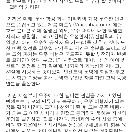
을 함부로 바꾸려 하지만 자연도 우릴 바꾸려 할 것이다."
- 윌리암 게리린}
가까운 미래, 우주 항공 회사 가타카의 가장 우수한 인력
으로 손꼽히고 있는 제롬 머로우(Vincent/Jerome: 에단
호크 분), 큰 키에 잘생긴 외모, 우주 과학에 대한 탁월한
지식과 냉철함, 그리고 완벽한 우성인자(유전법칙의 우/
열성이 아닌 '우수한 유전자'을 가르킴)를 갖추고 있다. 토
성 비행 일정을 일주일 남겨두고 약간은 흥분을 느끼고 있
는 그의 과거는 우주 비행은 꿈도꾸지 못할 부적격자 빈센
트 프리만이었다. 부모님의 사랑으로 태어난 신의 아이 빈
센트의 운명은 심장 질환에, 범죄자의 가능성을 지니고,
31살에 사망하는 것이었다. 빈센트의 운명에 좌절한 부모
는 시험관 수정을 통해 완벽한 유전인자를 가진 그의 동생
안톤을 출산한다.
어린 시절부터 우주에 대한 남다른 관심을 가지고 있던
빈센트는 부모의 만류에도 불구하고, 우주 비행사가 되는
꿈을 펼쳐 나간다. 그러나 성인이 된 후 그는 우주 비행사
가 되는 그 어떤 시험이나 면접도 통과하지 못하는 자신의
운명을 발견하고, 집을 나간다. 동생과의 수영 시합 중에
바다 한 가운데서 익사하려는 동생을 구해냈을 때 힘은 육
체에서 나오는 것이 아니라 정신에서 나오는 것이다라는