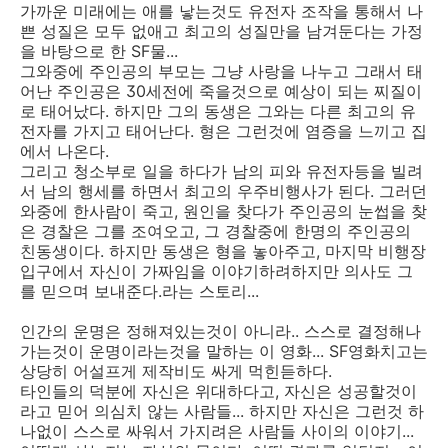
가까운 미래에는 애를 낳는것도 유전자 조작을 통해서 나
쁜 성질은 모두 없애고 최고의 성질만을 남겨둔다는 가정
을 바탕으로 한 SF물...
그와중에 주인공의 부모는 그냥 사랑을 나누고 그래서 태
어난 주인공은 30세전에 죽을것으로 예상이 되는 찌질이
로 태어났다. 하지만 그의 동생은 그와는 다른 최고의 유
전자를 가지고 태어난다. 형은 그런것에 염증을 느끼고 집
에서 나온다.
그리고 청소부로 일을 하다가 남의 피와 유전자등을 빌려
서 남의 행세를 하면서 최고의 우주비행사가 된다. 그러던
와중에 한사람이 죽고, 원인을 찾다가 주인공의 눈썹을 찾
은 경찰은 그를 조여오고, 그 경찰중에 한명의 주인공의
친동생이다. 하지만 동생은 형을 놓아주고, 마지막 비행장
입구에서 자신이 가짜임을 이야기하려하지만 의사도 그
를 믿으며 보내준다.라는 스토리...
인간의 운명은 정해져있는것이 아니라.. 스스로 결정해나
가는것이 운명이라는것을 말하는 이 영화... SF영화치고는
상당히 어설프게 제작비도 싸게 먹힌듣하다.
타인들의 덕분에 자신은 위대하다고, 자신은 성공할것이
라고 믿어 의심치 않는 사람들... 하지만 자신은 그런것 하
나없이 스스로 싸워서 가지려은 사람들 사이의 이야기...