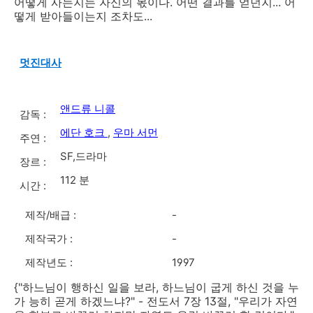
어떻게 사는지는 자신의 몫이다. 어떤 결과를 얻던지... 어
떻게 받아들이는지 조차도...
멋진대사
앤드류 니콜
감독 :
에단 호크
,
우마 서먼
주연 :
SF,드라마
장르 :
112 분
시간 :
제작/배급 :
-
제작국가 :
-
제작년도 :
1997
{"하느님이 행하신 일을 보라, 하느님이 굽게 하신 것을 누
가 능히 곧게 하겠느냐?" - 전도서 7장 13절, "우리가 자연