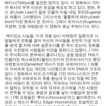
테티스(Tethys)를 발견한 업적도 있다. 이 영화에서 가타
카 회사의 우주 미션은 토성을 목표로 하고 있다. 한편, 주
드 로(Jude Law)가 맡은 인물의 미들 네임 유진(Eugene)
은 제롬이 그러했듯이 그리스어로 '훌륭하게 태어난(well
born)'이란 뜻에서 온 것이다. 그래서 유지닉스(Eugenics:
우생학, 인종 개량법)은 이 영화의 중심 주제이기도 하다.
재미있는 사실들. 미국 개봉 당시 마케팅의 일환으로 사
람들에게 전화를 걸어 자신의 자식들을 유전적 가공 처리
를 받게 할 지에 대해 설문조사를 한 적이 있는데, 전화를
받은 수천명의 사람들은 이것을 원한다고 답했다. / 가타
카 주식회사의 본부에서 흘러나오는 공중 방송은 19세기
만들어진 에스페란토(폴란드인이자 안과의사이기도 했던
자멘호프어(Zamenhof 박사가 만든 국제어)이다. / 제롬
의 아파트에 있는 계단은 나선형으로 마치 DNA의 구조와
같다. / 영화에서 여섯 손가락을 가진 피아니스트가 연주
하는 곡은 슈베르트의 즉흥 환상곡 G 단조 작품 90 3번
곡이 바탕이 된 것이라 한다. 작곡자는 아이린(우마 서먼)
이 말하는 것처럼 이 곡에 12개의 손가락을 가진 사람만
이 연주할 수 있는 화음과 음표를 넣어 아름답게 장식했
다. / FBI 요원들은 '후버스(Hoovers)'라고 불리워진다. 이
것은 J. 에드가 후버(J. Edgar Hoover)라는 전설적인 요