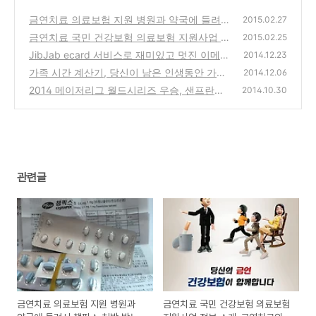
금연치료 의료보험 지원 병원과 약국에 들려서
2015.02.27
챔픽스 처방 받는 방법
금연치료 국민 건강보험 의료보험 지원사업 정
(2)
2015.02.25
보 소개-금연치료의약품, 금연보조제
JibJab ecard 서비스로 재미있고 멋진 이메일
(3)
2014.12.23
동영상 카드 만드는 방법
가족 시간 계산기, 당신이 남은 인생동안 가족
(2)
2014.12.06
과 보낼수 있는 시간은 얼마나 될까?
2014 메이저리그 월드시리즈 우승, 샌프란시
(1)
2014.10.30
스코 자이언츠 승리와 MVP 매디슨 범가너 투
수
(0)
관련글
금연치료 의료보험 지원 병원과
금연치료 국민 건강보험 의료보험