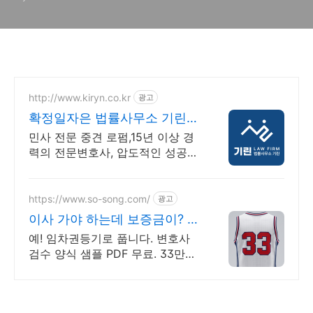
http://www.kiryn.co.kr
광고
확정일자은 법률사무소 기린
민사소송 수많은 승소사례
민사 전문 중견 로펌,15년 이상 경
력의 전문변호사, 압도적인 성공사
례 증거와 절차가 승패를 결정합니
다. 실력으로 증명된 로펌 법률사
무소 기린입니다.
https://www.so-song.com/
광고
이사 가야 하는데 보증금이? 부
가세 포함 추가비용 없음
예! 임차권등기로 풉니다. 변호사
검수 양식 샘플 PDF 무료. 33만원
소장. 서면 종류별로 금액이 정해
져 있습니다. 사건 규모에 따라 달
라지지 않습니다