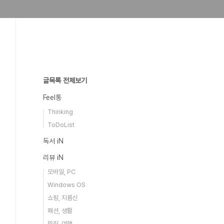
글목록 전체보기
Feel통
Thinking
ToDoList
독서 iN
리뷰 iN
모바일, PC
Windows OS
쇼핑, 지름신
패션, 생활
맛집, 여행