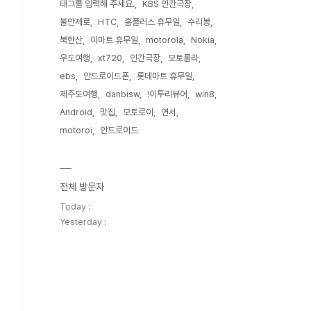
태그를 입력해 주세요.
KBS 인간극장
불만제로
HTC
홈플러스 휴무일
수리봉
북한산
이마트 휴무일
motorola
Nokia
우도여행
xt720
인간극장
모토롤라
ebs
안드로이드폰
롯데마트 휴무일
제주도여행
danbisw
!이투리뷰어
win8
Android
맛집
모토로이
연서
motoroi
안드로이드
전체 방문자
Today :
Yesterday :