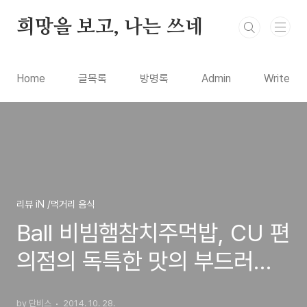
본문 바로가기
희망을 보고, 나는 쓰네
Home
글목록
방명록
Admin
Write
리뷰 iN /먹거리 음식
Ball 비빔햄참치주먹밥, CU 편
의점의 독특한 맛의 부드러운
추천 사각김밥 시식기
by 단비스
2014. 10. 28.