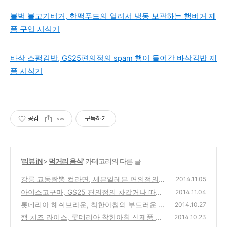
불벅 불고기버거, 한맥푸드의 얼려서 냉동 보관하는 햄버거 제
품 구입 시식기
바삭 스팸김밥, GS25편의점의 spam 햄이 들어간 바삭김밥 제
품 시식기
공감
구독하기
'
리뷰 iN
>
먹거리 음식
' 카테고리의 다른 글
강릉 교동짬뽕 컵라면, 세븐일레븐 편의점의
2014.11.05
전국 3대짬뽕집 매운맛 라면 제품 시식기
아이스고구마, GS25 편의점의 차갑거나 따뜻
(2)
2014.11.04
하게 먹는 진짜 군고구마 시식기
롯데리아 해쉬브라운, 착한아침의 부드러운 감
(3)
2014.10.27
자 튀김 가격 천원의 신메뉴 시식기
햄 치즈 라이스, 롯데리아 착한아침 신제품 메
(0)
2014.10.23