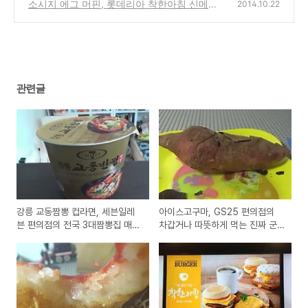
뉴 쌀로 만든 맥모닝 버거 시식기
소시지 에그 머핀, 롯데리아 착한아침 신메뉴
(0)
2014.10.22
로 맥도날드 맥모닝같은 버거 제품 시식기
(0)
관련글
강릉 교동짬뽕 컵라면, 세븐일레
아이스고구마, GS25 편의점의
븐 편의점의 전국 3대짬뽕집 매운
차갑거나 따뜻하게 먹는 진짜 군
맛 라면 제품 시식기
고구마 시식기