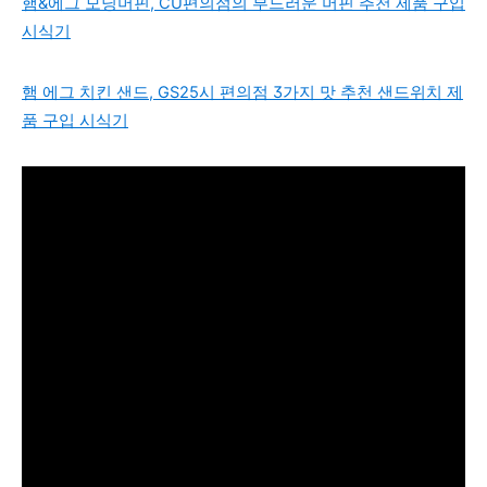
햄&에그 모닝머핀, CU편의점의 부드러운 머핀 추천 제품 구입
시식기
햄 에그 치킨 샌드, GS25시 편의점 3가지 맛 추천 샌드위치 제
품 구입 시식기