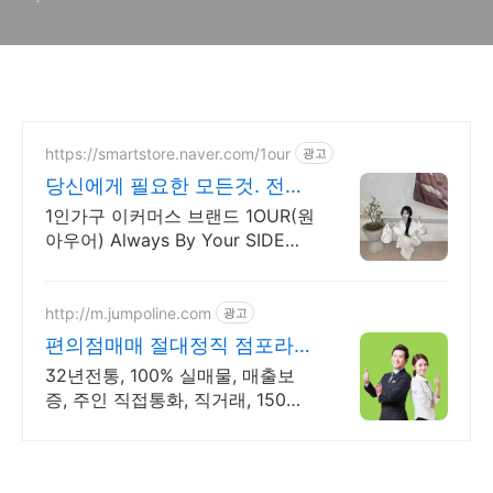
https://smartstore.naver.com/1our
광고
당신에게 필요한 모든것. 전상
품 5% 이상 할인
1인가구 이커머스 브랜드 1OUR(원
아우어) Always By Your SIDE
1OUR
http://m.jumpoline.com
광고
편의점매매 절대정직 점포라인
빠른 직거래 & 안전중개거래
32년전통, 100% 실매물, 매출보
증, 주인 직접통화, 직거래, 150명
에이전트