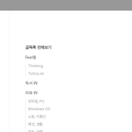
글목록 전체보기
Feel통
Thinking
ToDoList
독서 iN
리뷰 iN
모바일, PC
Windows OS
쇼핑, 지름신
패션, 생활
맛집, 여행