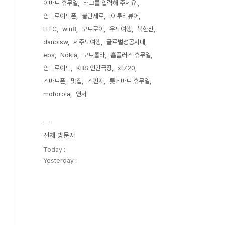
이마트 휴무일
태그를 입력해 주세요.
안드로이드폰
불만제로
!이투리뷰어
HTC
win8
모토로이
우도여행
북한산
danbisw
제주도여행
글로벌성공시대
ebs
Nokia
모토롤라
홈플러스 휴무일
안드로이드
KBS 인간극장
xt720
스마트폰
맛집
스펀지
롯데마트 휴무일
motorola
연서
전체 방문자
Today :
Yesterday :