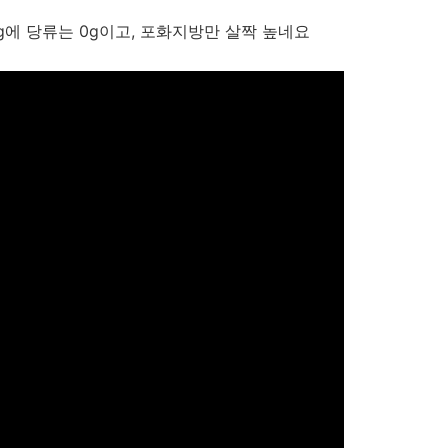
5mg에 당류는 0g이고, 포화지방만 살짝 높네요