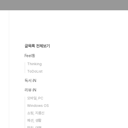
글목록 전체보기
Feel통
Thinking
ToDoList
독서 iN
리뷰 iN
모바일, PC
Windows OS
쇼핑, 지름신
패션, 생활
맛집, 여행