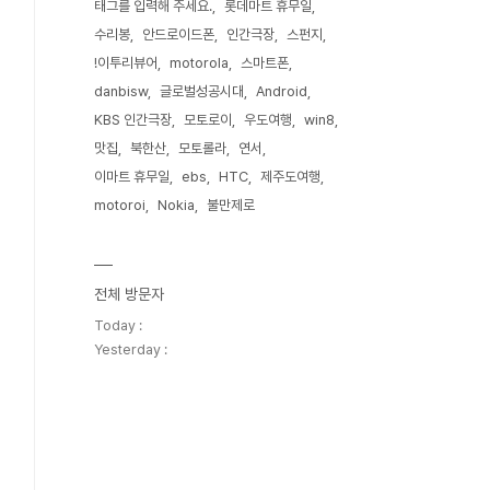
태그를 입력해 주세요.
롯데마트 휴무일
수리봉
안드로이드폰
인간극장
스펀지
!이투리뷰어
motorola
스마트폰
danbisw
글로벌성공시대
Android
KBS 인간극장
모토로이
우도여행
win8
맛집
북한산
모토롤라
연서
이마트 휴무일
ebs
HTC
제주도여행
motoroi
Nokia
불만제로
전체 방문자
Today :
Yesterday :