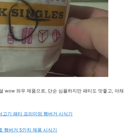
셜 wow 와우 제품으로, 단순 심플하지만 패티도 맛좋고, 야채
 쇠고기 패티 프리미엄 햄버거 시식기
 햄버거 5인치 제품 시식기