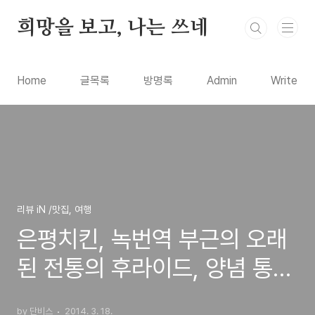
본문 바로가기
희망을 보고, 나는 쓰네
Home
글목록
방명록
Admin
Write
리뷰 iN /맛집, 여행
은평치킨, 녹번역 부근의 오래
된 전통의 후라이드, 양념 통닭
호프집 방문기
by 단비스
2014. 3. 18.