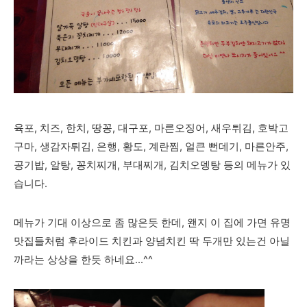
육포, 치즈, 한치, 땅꽁, 대구포, 마른오징어, 새우튀김, 호박고
구마, 생감자튀김, 은행, 황도, 계란찜, 얼큰 뻔데기, 마른안주,
공기밥, 알탕, 꽁치찌개, 부대찌개, 김치오뎅탕 등의 메뉴가 있
습니다.
메뉴가 기대 이상으로 좀 많은듯 한데, 왠지 이 집에 가면 유명
맛집들처럼 후라이드 치킨과 양념치킨 딱 두개만 있는건 아닐
까라는 상상을 한듯 하네요...^^