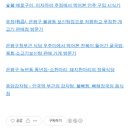
숯불 메로구이, 이자까야 주점에서 먹어본 안주 구입 시식기
유정(有晶), 은평구 불광동 보신탕집으로 저렴하고 푸짐한 개
고기 판매점 방문기
은평구청부근 식당 우주미에서 먹어본 전복이 들어간 굴국밥,
육회,소고기보신탕 판매 가게 방문기
은평구 녹번동 풍년집-소한마리, 돼지한마리의 정육식당
응암감자탕 - 안국역 부근의 감자탕, 불뼈찜, 뼈해장국의 음식
점
공감
구독하기