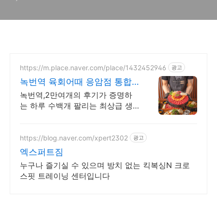
https://m.place.naver.com/place/1432452946
광고
녹번역 육회어때 응암점 통합
리뷰23,000+증명맛집
녹번역,2만여개의 후기가 증명하
는 하루 수백개 팔리는 최상급 생
고기를 경험하세요 먹방 유튜버와
인플루언서가 찾는 인기 맛집
https://blog.naver.com/xpert2302
광고
엑스퍼트짐
누구나 즐기실 수 있으며 방치 없는 킥복싱N 크로
스핏 트레이닝 센터입니다