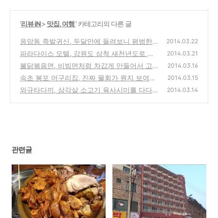
'
리뷰 iN
>
맛집, 여행
' 카테고리의 다른 글
응암동 족발귀신, 두달만에 들려보니 평범한
2014.03.22
맛으로 바뀌어서 실망을 느낀 방문기
파라다이스 모텔, 강원도 삼척 새천년도로 앞
(4)
2014.03.21
동해바다 전망의 숙소 방문기
불닭볶음면, 비빔면처럼 차갑게 만들어서 고기
(4)
2014.03.16
등에 싸서 먹어보는 방법 도전기
속초 봉포 머구리집, 진짜 물회가 뭔지 보여주
(1)
2014.03.15
는 성게 모듬물회 맛집 방문기
와규타다끼, 삼각살 소고기 육사시미를 다다끼
(2)
2014.03.14
식으로 만든 추천 술안주-은평구 맛집 스시향
(0)
관련글