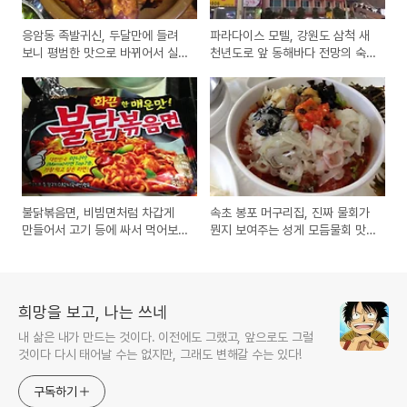
응암동 족발귀신, 두달만에 들려
파라다이스 모텔, 강원도 삼척 새
보니 평범한 맛으로 바뀌어서 실
천년도로 앞 동해바다 전망의 숙
망을 느낀 방문기
소 방문기
불닭볶음면, 비빔면처럼 차갑게
속초 봉포 머구리집, 진짜 물회가
만들어서 고기 등에 싸서 먹어보
뭔지 보여주는 성게 모듬물회 맛
는 방법 도전기
집 방문기
희망을 보고, 나는 쓰네
내 삶은 내가 만드는 것이다. 이전에도 그랬고, 앞으로도 그럴
것이다 다시 태어날 수는 없지만, 그래도 변해갈 수는 있다!
구독하기