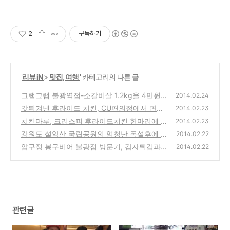
2
구독하기
'
리뷰 iN
>
맛집, 여행
' 카테고리의 다른 글
그램그램 불광역점-소갈비살 1.2kg을 4만원에
2014.02.24
판매하는 저렴한 추천 고기집 방문 포장
갓튀겨낸 후라이드 치킨, CU편의점에서 판매
(0)
2014.02.23
하는 닭다리,케이준 제품 구입 시식기
치킨마루, 크리스피 후라이드치킨 한마리에 8
(6)
2014.02.23
500원하는 저렴한 가격의 닭집 체인점 방문기
강원도 설악산 국립공원의 엄청난 폭설후에 쌓
2014.02.22
인 눈과 절경의 모습들
(0)
압구정 봉구비어 불광점 방문기, 감자튀김과
(0)
2014.02.22
수제 크림맥주의 저렴한 술집의 메뉴와 가격
(0)
관련글