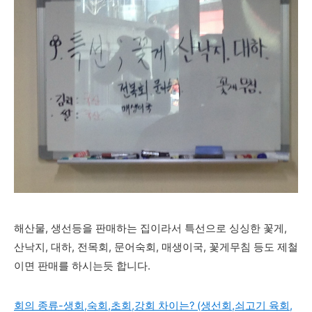
해산물, 생선등을 판매하는 집이라서 특선으로 싱싱한 꽃게,
산낙지, 대하, 전목회, 문어숙회, 매생이국, 꽃게무침 등도 제철
이면 판매를 하시는듯 합니다.
회의 종류-생회,숙회,초회,강회 차이는? (생선회,쇠고기 육회,