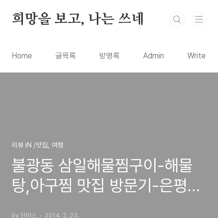
본문 바로가기
희망을 보고, 나는 쓰네
Home
글목록
방명록
Admin
Write
리뷰 iN /맛집, 여행
불광동 삼일해물찜구이-해물
탕,아구찜 맛집 방문기-은평구
대조불광시장 내의 추천 음식
by 단비스
2014. 2. 23.