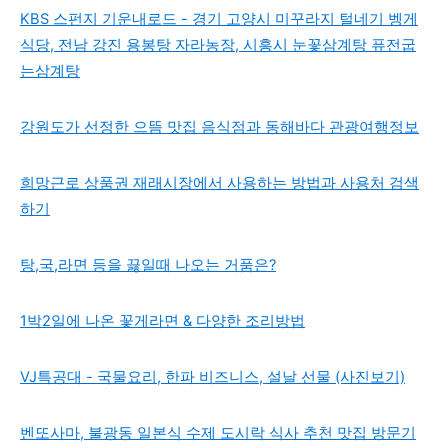
KBS 스펀지 기운내로드 - 경기 고양시 미꾸라지 털네기 벵게
식당, 전남 강진 용봉탕 자라농장, 시흥시 눈꽃삼계탕 퓨전굽
는삼계탕
강원도가 선정한 으뜸 맛집 음식점과 동해바다 관광여행정보
희망근로 상품권 재래시장에서 사용하는 방법과 사용처 검색
하기
탕,국,라면 등을 끓일때 나오는 거품은?
1박2일에 나온 꽃게라면 & 다양한 조리방법
VJ특공대 - 국물요리, 한파 비즈니스, 설날 선물 (사진보기)
벤또사마, 불광동 일본식 수제 도시락 식사 추천 맛집 방문기