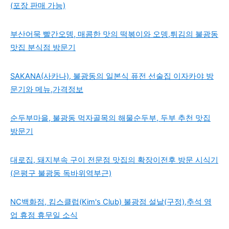
(포장 판매 가능)
부산어묵 빨간오뎅, 매콤한 맛의 떡볶이와 오뎅,튀김의 불광동
맛집 분식점 방문기
SAKANA(사카나), 불광동의 일본식 퓨전 선술집 이자카야 방
문기와 메뉴,가격정보
순두부마을, 불광동 먹자골목의 해물순두부, 두부 추천 맛집
방문기
대로집, 돼지부속 구이 전문점 맛집의 확장이전후 방문 시식기
(은평구 불광동 독바위역부근)
NC백화점, 킴스클럽(Kim's Club) 불광점 설날(구정),추석 영
업 휴점 휴무일 소식