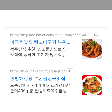
점
https://m.place.naver.com/restaurant/36663408
광고
아구찜맛집 탱고아구찜 부위별
로 골라먹을수 있는집
광주맛집 추천, 입소문만으로 인기
맛집에 등극한 고기가 많은집 , 포
장은 만원할인
https://blog.naver.com/aguagu77
광고
한방해신탕 부산금정구맛집
토종닭1마리/가리비/키조개/새우/
문어400g 등 한방재료육수를넣어
만듭니다. 요리경력 45년 한식전
문 찜 요리전문 단체석 완비 최선
을 다해 정성 을 드립니다