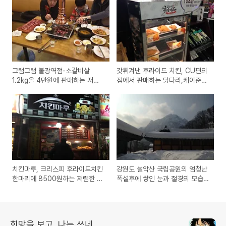
그램그램 불광역점-소갈비살
갓튀겨낸 후라이드 치킨, CU편의
1.2kg을 4만원에 판매하는 저렴
점에서 판매하는 닭다리,케이준
한 추천 고기집 방문 포장
제품 구입 시식기
치킨마루, 크리스피 후라이드치킨
강원도 설악산 국립공원의 엄청난
한마리에 8500원하는 저렴한 가
폭설후에 쌓인 눈과 절경의 모습
격의 닭집 체인점 방문기
들
희망을 보고, 나는 쓰네