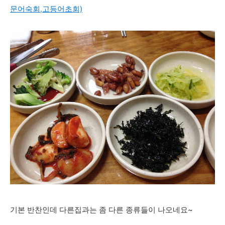
문어숙회,고등어초회)
기본 반찬인데 다른집과는 좀 다른 종류들이 나오네요~