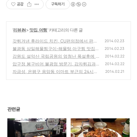
공감
구독하기
'
리뷰 iN
>
맛집, 여행
' 카테고리의 다른 글
갓튀겨낸 후라이드 치킨, CU편의점에서 판매
2014.02.23
하는 닭다리,케이준 제품 구입 시식기
불광동 삼일해물찜구이-해물탕,아구찜 맛집
(6)
2014.02.23
방문기-은평구 대조불광시장 내의 추천 음식
강원도 설악산 국립공원의 엄청난 폭설후에 쌓
2014.02.22
점
인 눈과 절경의 모습들
(2)
압구정 봉구비어 불광점 방문기, 감자튀김과
(0)
2014.02.22
수제 크림맥주의 저렴한 술집의 메뉴와 가격
자금성, 은평구 응암동 이마트 부근의 24시간
2014.02.21
영업 중국집 방문기(메뉴와 가격 정보)
(0)
(4)
관련글