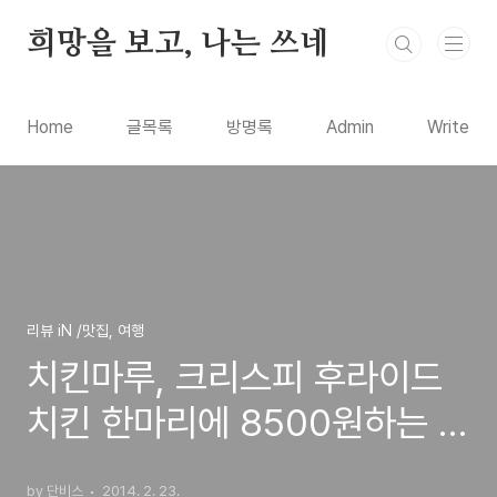
본문 바로가기
희망을 보고, 나는 쓰네
Home
글목록
방명록
Admin
Write
리뷰 iN /맛집, 여행
치킨마루, 크리스피 후라이드
치킨 한마리에 8500원하는 저
렴한 가격의 닭집 체인점 방문
by 단비스
2014. 2. 23.