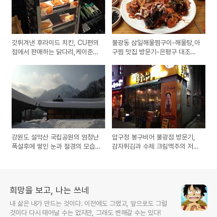
갓튀겨낸 후라이드 치킨, CU편의
불광동 삼일해물찜구이-해물탕,아
점에서 판매하는 닭다리,케이준
구찜 맛집 방문기-은평구 대조불
제품 구입 시식기
광시장 내의 추천 음식점
강원도 설악산 국립공원의 엄청난
압구정 봉구비어 불광점 방문기,
폭설후에 쌓인 눈과 절경의 모습
감자튀김과 수제 크림맥주의 저렴
들
한 술집의 메뉴와 가격
희망을 보고, 나는 쓰네
내 삶은 내가 만드는 것이다. 이전에도 그랬고, 앞으로도 그럴
것이다 다시 태어날 수는 없지만, 그래도 변해갈 수는 있다!