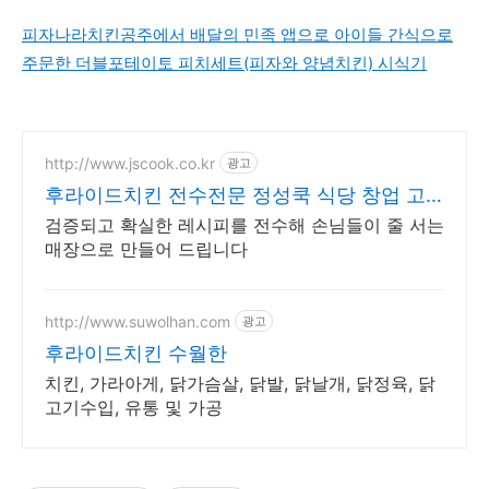
피자나라치킨공주에서 배달의 민족 앱으로 아이들 간식으로
주문한 더블포테이토 피치세트(피자와 양념치킨) 시식기
http://www.jscook.co.kr
광고
후라이드치킨 전수전문 정성쿡 식당 창업 고
민 끝
검증되고 확실한 레시피를 전수해 손님들이 줄 서는
매장으로 만들어 드립니다
http://www.suwolhan.com
광고
후라이드치킨 수월한
치킨, 가라아게, 닭가슴살, 닭발, 닭날개, 닭정육, 닭
고기수입, 유통 및 가공