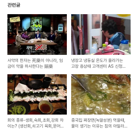
관련글
사약의 한자는 死藥이 아니라, 임
냉장고 냉동실 온도가 올라가는
금이 약을 하사한다는 賜藥
고장 증상때 고객센터 AS 신청전
에 확인, 진단해보는 방법
회의 종류-생회,숙회,초회,강회 차
중국집 짜장면(녹말성분) 먹을때,
이는? (생선회,쇠고기 육회,문어
물이 생기는 이유는 침의 아밀라
숙회,고등어초회)
아제 효소 성분과 위생