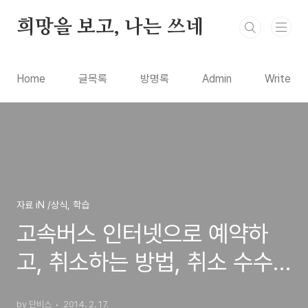
본문 바로가기
희망을 보고, 나는 쓰네
Home
글목록
방명록
Admin
Write
자료 iN /상식, 학습
고속버스 인터넷으로 예약하
고, 취소하는 방법, 취소 수수
료 위약금-전국시외버스통합
by 단비스
2014. 2. 17.