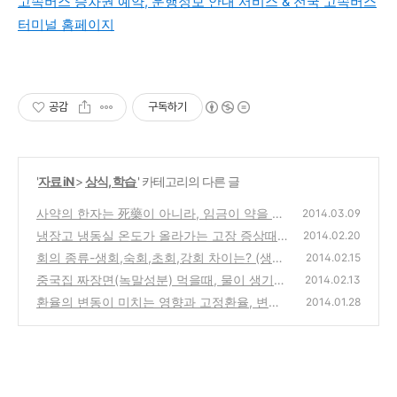
고속버스 승차권 예약, 운행정보 안내 서비스 & 전국 고속버스
터미널 홈페이지
공감
구독하기
'
자료 iN
>
상식, 학습
' 카테고리의 다른 글
사약의 한자는 死藥이 아니라, 임금이 약을 하
2014.03.09
사한다는 賜藥
냉장고 냉동실 온도가 올라가는 고장 증상때
(0)
2014.02.20
고객센터 AS 신청전에 확인, 진단해보는 방법
회의 종류-생회,숙회,초회,강회 차이는? (생선
2014.02.15
회,쇠고기 육회,문어숙회,고등어초회)
(4)
중국집 짜장면(녹말성분) 먹을때, 물이 생기는
(0)
2014.02.13
이유는 침의 아밀라아제 효소 성분과 위생
환율의 변동이 미치는 영향과 고정환율, 변동
(2)
2014.01.28
환율제도의 장단점은?
(0)