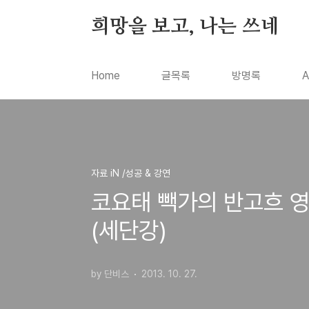
본문 바로가기
희망을 보고, 나는 쓰네
Home
글목록
방명록
A
자료 iN /성공 & 강연
코요태 빽가의 반고흐 영
(세단강)
by 단비스
2013. 10. 27.