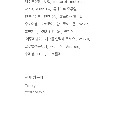
제주도여행
맛집
motoroi
motorola
win8
danbisw
롯데마트 휴무일
안드로이드
인간극장
홈플러스 휴무일
우도여행
모토로이
안드로이드폰
Nokia
불만제로
KBS 인간극장
북한산
!이투리뷰어
태그를 입력해 주세요.
xt720
글로벌성공시대
스마트폰
Android
수리봉
HTC
모토롤라
전체 방문자
Today :
Yesterday :