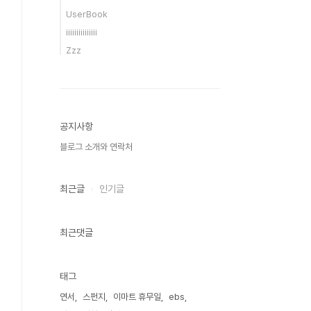
UserBook
iiiiiiiiiiiiiii
Zzz
공지사항
블로그 소개와 연락처
최근글
인기글
최근댓글
태그
연서
스펀지
이마트 휴무일
ebs