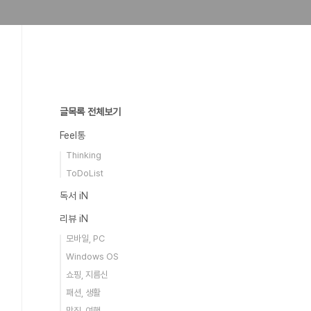
글목록 전체보기
Feel통
Thinking
ToDoList
독서 iN
리뷰 iN
모바일, PC
Windows OS
쇼핑, 지름신
패션, 생활
맛집, 여행