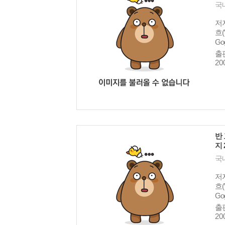
국
저자
흐(V
Go
출판
20
반 
지 
국
저자
흐(V
Go
출판
20